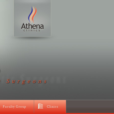
D
c Surgeons
Faculty Group
Clinics