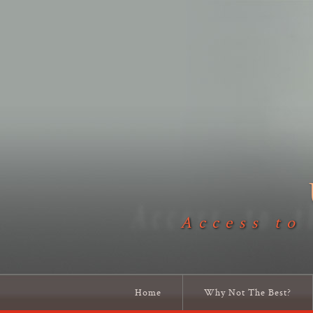
Access to
Home
Why Not The Best?