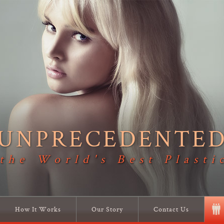
UNPRECEDENTE
 the World's Best Plasti
How It Works
Our Story
Contact Us