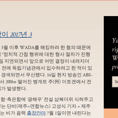
2017년 3
Yo
년 3월 이후 WADA를 해킹하려 한 혐의 때문에
ri
 “정치적 간첩 행위에 대한 형사 절차가 진행
We
거듭 지연되면서 앞으로 어떤 결정이 내려지더
pr
년 전에 독립기념관에서 입수하려고 한 적이 있
색되면서 무산됐다. 16일 현지 방송인 ABS-
 200㎞ 떨어진 벵게트 주(州) 이토겐에서 전
태가 발생했다.
통함·측은함에 ‘광해우’ 전설 삼복더위 식혀주고
는 단비(제주=연합뉴스) 고성식 기자 = 제주
는 비가 음력
출장안마
7월 1일이면 내린다는