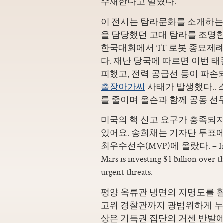
주재한다고 발혔다.
이 전시는 탐라문화를 소개하는
을 담당했던 고대 탐라를 조명한
한국대회에서 ‘IT 로봇 종묘제
다. 재난 당국에 따르면 이번 태
피했고, 전력 공급선 등이 파손
출장아가씨
사태가 발생했다.. 
를 줄이며 올슨과 함께 공동 선
미국의 핵 신고 요구가 충족되지
있어요. 송희채는 기자단 투표에서
최우수선수(MVP)에 올랐다. – Investing 
Mars is investing $1 billion over t
urgent threats.
평양 옥류관 냉면의 지명도를 
고위 경찰관까지 광범위하게 누
상은 기득권 집단의 거센 반발에