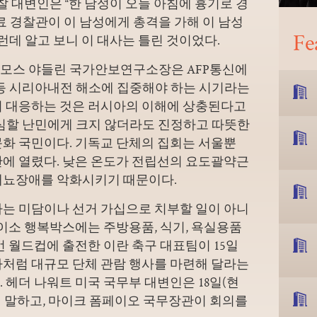
찰 대변인은 “한 남성이 오늘 아침에 흉기로 경
료 경찰관이 이 남성에게 총격을 가해 이 남성
Fe
런데 알고 보니 이 대사는 틀린 것이었다.
모스 야들린 국가안보연구소장은 AFP통신에
 등 시리아내전 해소에 집중해야 하는 시기라는
히 대응하는 것은 러시아의 이해에 상충된다고
막심할 난민에게 크지 않더라도 진정하고 따뜻한
문화 국민이다. 기독교 단체의 집회는 서울뿐
간에 열렸다. 낮은 온도가 전립선의 요도괄약근
배뇨장애를 악화시키기 때문이다.
라는 미담이나 선거 가십으로 치부할 일이 아니
 다이소 행복박스에는 주방용품, 식기, 욕실용품
번 월드컵에 출전한 이란 축구 대표팀이 15일
라처럼 대규모 단체 관람 행사를 마련해 달라는
 헤더 나워트 미국 국무부 대변인은 18일(현
 말하고, 마이크 폼페이오 국무장관이 회의를