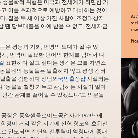
는 생물학적 위협은 미국과 전세계가 직면한 가
하고 이를 효과적으로 예방하고 대비하는 것이
At A
. 집을 두 채 이상 가진 사람이 조정대상지
to 
살 땐 담보대출을 아예 받을 수 없고, 전세자금
rese
Plea
접근은 평등과 기회, 번영의 토대가 될 수 있
잠시, 번역이 필요한 언어의 한계를 넘어서 나
걸
표현하며 살고 싶다는 생각은 그를 자연스
 “동물원의 동물들은 탈출하지 않고 평생 갇혀
 탈출을 감행하다
성남외국인출장샵
사살되는
며 “동물을 철창 가두고 관람하는 시설이 얼마
비인간 관계를 끌어낼 수 있겠느냐”고 의문을
 공장은 동양셀룰로이드공업사가 1973년에
의 함정이 거의 같은 시기에 신형 항모의 호위선
으로 인도되면 전단의 전투력이 엄청나게 증대