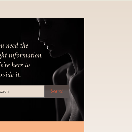
u need the
ght information.
’re here to
ovide it.