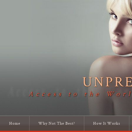
UNPR
Access to the Worl
Home
Why Not The Best?
How It Works