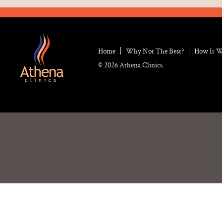
Home
Why Not The Best?
How It 
© 2026 Athena Clinics.