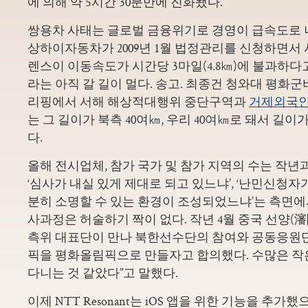
에 의해 약 5시간 30분만에 진화됐다.
쌍용차 사태는 글로벌 금융위기로 경영이 급속도로
상하이자동차가 2009년 1월 법정관리를 신청하면서 
렌스이 이동속도가 시간당 3마일(4.8㎞)에 불과하다
라는 아직 갈 길이 멀다. 송고. 최종건 청와대 평화
리핑에서 서해 해상적대행위 중단구역과
거제외국
는 그 길이가 북측 40여㎞, 우리 40여㎞로 돼서 길이
다.
올해 전시업체, 참가 국가 및 참가 지역의 수는 작년
‘심사가 내실 있게 제대로 되고 있느냐’, ‘난민신청자
분히 소명할 수 있는 환경이 조성되었느냐’는 측면에서
사과정은 허술하기 짝이 없다. 작년 4월 중국 선양(瀋
측위 대표단이 만나 북한선수단의 참여와 공동응원
픽을 평화올림픽으로 만들자고 합의했다. 수많은 작
다니는 것 같았다”고 말했다.
이제 NTT Resonant는 iOS 앱을 위한 기능을 추가