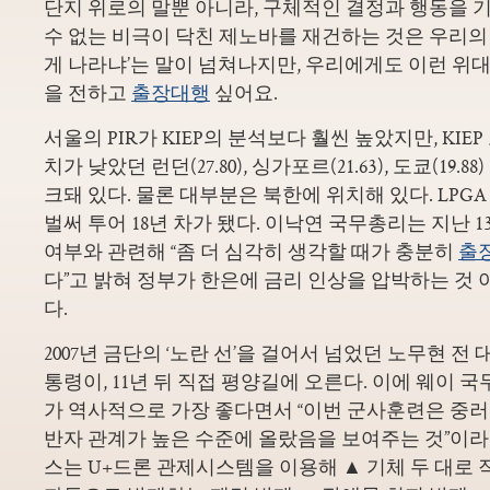
단지 위로의 말뿐 아니라, 구체적인 결정과 행동을 기
수 없는 비극이 닥친 제노바를 재건하는 것은 우리의 
게 나라냐’는 말이 넘쳐나지만, 우리에게도 이런 위
을 전하고
출장대행
싶어요.
서울의 PIR가 KIEP의 분석보다 훨씬 높았지만, KI
치가 낮았던 런던(27.80), 싱가포르(21.63), 도쿄(19
크돼 있다. 물론 대부분은 북한에 위치해 있다. LPGA
벌써 투어 18년 차가 됐다. 이낙연 국무총리는 지난 
여부와 관련해 “좀 더 심각히 생각할 때가 충분히
출
다”고 밝혀 정부가 한은에 금리 인상을 압박하는 것
다.
2007년 금단의 ‘노란 선’을 걸어서 넘었던 노무현 전
통령이, 11년 뒤 직접 평양길에 오른다. 이에 웨이 
가 역사적으로 가장 좋다면서 “이번 군사훈련은 중러
반자 관계가 높은 수준에 올랐음을 보여주는 것”이라
스는 U+드론 관제시스템을 이용해 ▲ 기체 두 대로