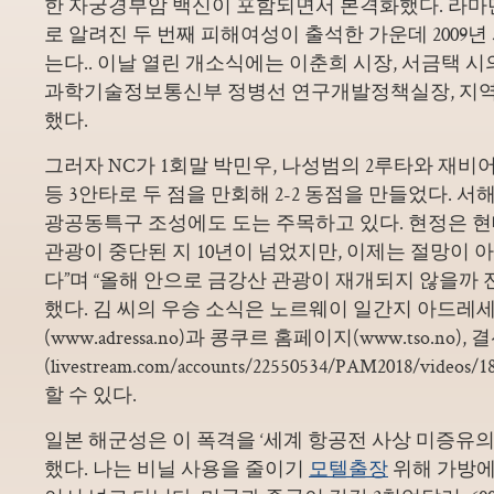
한 자궁경부암 백신이 포함되면서 본격화했다. 라마단
로 알려진 두 번째 피해여성이 출석한 가운데 2009년
는다.. 이날 열린 개소식에는 이춘희 시장, 서금택 시
과학기술정보통신부 정병선 연구개발정책실장, 지역주
했다.
그러자 NC가 1회말 박민우, 나성범의 2루타와 재
등 3안타로 두 점을 만회해 2-2 동점을 만들었다.
광공동특구 조성에도 도는 주목하고 있다. 현정은 현
관광이 중단된 지 10년이 넘었지만, 이제는 절망이 
다”며 “올해 안으로 금강산 관광이 재개되지 않을까
했다. 김 씨의 우승 소식은 노르웨이 일간지 아드
(www.adressa.no)과 콩쿠르 홈페이지(www.tso.no),
(livestream.com/accounts/22550534/PAM2018/vide
할 수 있다.
일본 해군성은 이 폭격을 ‘세계 항공전 사상 미증유
했다. 나는 비닐 사용을 줄이기
모텔출장
위해 가방에