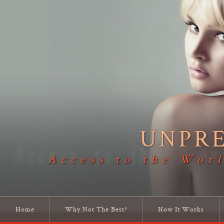
UNPR
Access to the Worl
Home
Why Not The Best?
How It Works