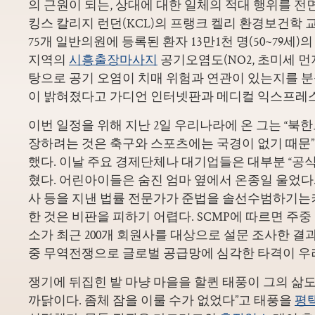
의 근원이 되는, 상대에 대한 일체의 적대 행위를 전
킹스 칼리지 런던(KCL)의 프랭크 켈리 환경보건학 
75개 일반의원에 등록된 환자 13만1천 명(50~79세
지역의
시흥출장마사지
공기오염도(NO2, 초미세 먼지
탕으로 공기 오염이 치매 위험과 연관이 있는지를 분
이 밝혀졌다고 가디언 인터넷판과 메디컬 익스프레스가
이번 일정을 위해 지난 2일 우리나라에 온 그는 “북
장하려는 것은 축구와 스포츠에는 국경이 없기 때문
했다. 이날 주요 경제단체나 대기업들은 대부분 “공식
혔다. 어린아이들은 숨진 엄마 옆에서 온종일 울었다.
사 등을 지낸 법률 전문가가 준법을 솔선수범하기
한 것은 비판을 피하기 어렵다. SCMP에 따르면 주중
소가 최근 200개 회원사를 대상으로 설문 조사한 결과 
중 무역전쟁으로 글로벌 공급망에 심각한 타격이 우
쟁기에 뒤집힌 밭 마냥 마을을 할퀸 태풍이 그의 삶
까닭이다. 좀체 잠을 이룰 수가 없었다”고 태풍을
평