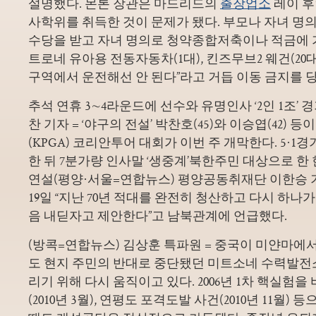
설명했다. 몬톤 장관은 마드리드의
출장업소
레이 후
사학위를 취득한 것이 문제가 됐다. 부모나 자녀 명
수당을 받고 자녀 명의로 청약종합저축이나 적금에 
트로네 유아용 전동자동차(1대), 킨즈무브2 웨건(20
구역에서 운전해선 안 된다”라고 거듭 이동 금지를 
추석 연휴 3∼4라운드에 선수와 유명인사 ‘2인 1조’ 
찬 기자 = ‘야구의 전설’ 박찬호(45)와 이승엽(42)
(KPGA) 코리안투어 대회가 이번 주 개막한다. 5·1
한 뒤 7분가량 인사말 ‘생중계’북한주민 대상으로 한
연설(평양·서울=연합뉴스) 평양공동취재단 이한승 
19일 “지난 70년 적대를 완전히 청산하고 다시 하나
음 내딛자고 제안한다”고 남북관계에 언급했다.
(방콕=연합뉴스) 김상훈 특파원 = 중국이 미얀마에서
도 현지 주민의 반대로 중단됐던 미트소네 수력발전
리기 위해 다시 움직이고 있다. 2006년 1차 핵실험
(2010년 3월), 연평도 포격도발 사건(2010년 11월