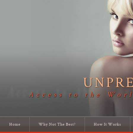
UNPR
Access to the Worl
Home
Why Not The Best?
How It Works