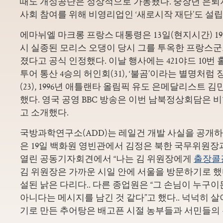
때도 개성공단은 정상적으로 가동됐다. 중장년 은퇴
사회 참여를 위해 비영리업인 ‘새로시작 재단’도 설립
에마뉘엘 마크롱 프랑스 대통령은 13일(현지시간) 19
시 실종된 모리스 오댕이 당시 그를 투옥한 프랑스
졌다고 공식 인정했다. 이날 행사에는 421야드 10번
투어 통산 4승의 허인회(31), ‘불곰’이라는 별명처
(23), 1996년 애틀랜타 올림픽 유도 은메달리스트 김민
했다. 영국 공영 BBC 방송은 이번 남북정상회담은
고 소개했다.
국방과학연구소(ADD)는 레일건 개발 사실을 공개하
은 19일 백화원 영빈관에서 김정은 북한 국무위원
열린 공동기자회견에서 “나는 김 위원장에게
출장콜
김 위원장은 가까운 시일 안에 서울을 방문하기로 했다”
설된 낡은 다리다.. 다른 종업원은 “그 손님이 누구이
아니다는 메시지를 남긴 것 같다”고 했다.. 넉넉히 
기로 만든 추어탕은 배고픈 시절 농부들과 서민들의