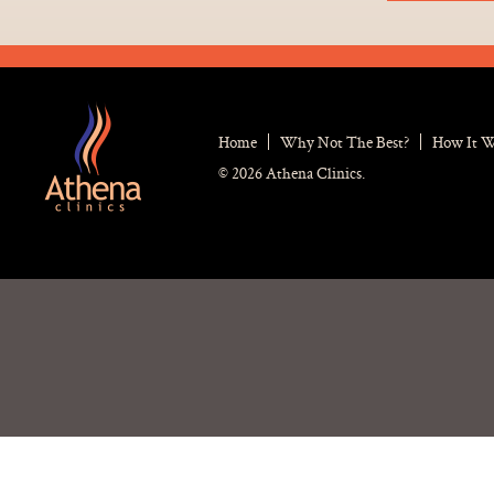
Home
Why Not The Best?
How It 
© 2026 Athena Clinics.