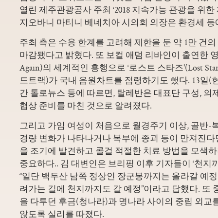
열린 제주관광공사 주최 ‘2018 지속가능 관광을 위한
지오바니 마티니 베네치아 시의회 의장은 환경세 등
주최 측은 수용 한계를 고려해 제한을 둔 약 1만 건의
마감됐다고 밝혔다. 또 보컬 애덤 리바인이 출연한 영화 
Again)의 세계적인 흥행으로 ‘로스트 스타즈'(Lost St
드트랙)가 국내 음원차트를 점령하기도 했다. 13일(
간 톨로뉴스 등에 따르면, 탈레반은 대표단 구성, 의제
협상 준비를 마친 것으로 알려졌다.
그리고 가임 여성이 처음으로 월경주기 이상, 골반-복
경량 변화가 나타나거나 복부에 종괴 등이 만져진다
을 조기에 발견하고
콜걸 적절한 치료 방법을 모색
중요하다.. 김 대변인은 브리핑 이후 기자들이 ‘천지
“일단 백두산 남쪽 정상인 장군봉까지는 올라갈 예정
려가는 길에 천지까지도 갈 예정”이라고 답했다. 또
을 다투던 후금(청나라)과 명나라 사이의 중립 외교
않도록 실리를 따졌다.