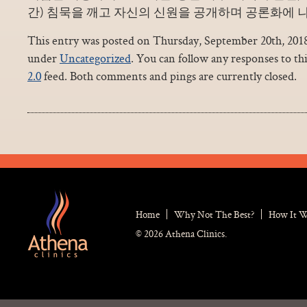
간) 침묵을 깨고 자신의 신원을 공개하며 공론화에 
This entry was posted on Thursday, September 20th, 2018 
under
Uncategorized
. You can follow any responses to th
2.0
feed. Both comments and pings are currently closed.
Home
Why Not The Best?
How It 
© 2026 Athena Clinics.