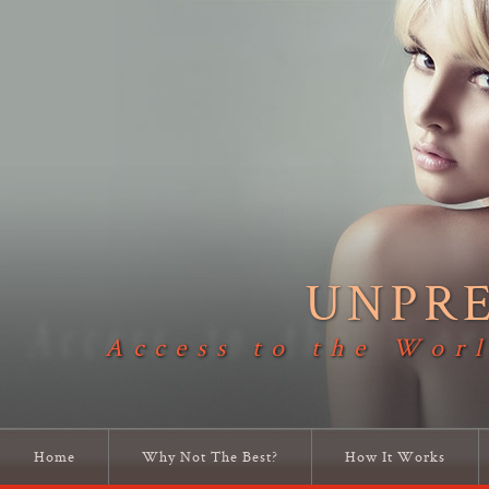
UNPR
Access to the Worl
Home
Why Not The Best?
How It Works