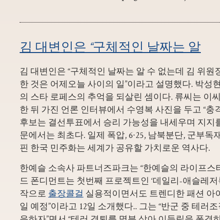
김 대변인은 “구체적인 날짜는 알
김 대변인은 “구체적인 날짜는 알 수 없는데 김 위원
한 것은 어제오늘 사이의 일”이라고 설명했다. 박성
의 스타 로페스의 추억을 되살린 셈이다. 류씨는 이
한 뒤 가진 언론 인터뷰에서 수영복 사진을 두고 “충
후보는 결선투표에서 승리 가능성을 내세우며 지지를
문에서는 최초다. 일제 폭압, 6·25, 남북분단, 군부
핀 한국 민주화는 세계가 공유할 가치로운 역사다.
한예슬 소속사 파트너즈파크는 “한예슬의 라이프스
드 폰디먼트는 첫번째 프로젝트인 ‘데일리-애슬레저룩'(Dail
작으로
출장콜걸
실용적이면서도 트렌디한 패션 아
일 예정”이라고 12일 소개했다.. 그는 “반군 중 테
응하자”면서 “테러 격퇴를 명분 삼아 이들립을 폭격