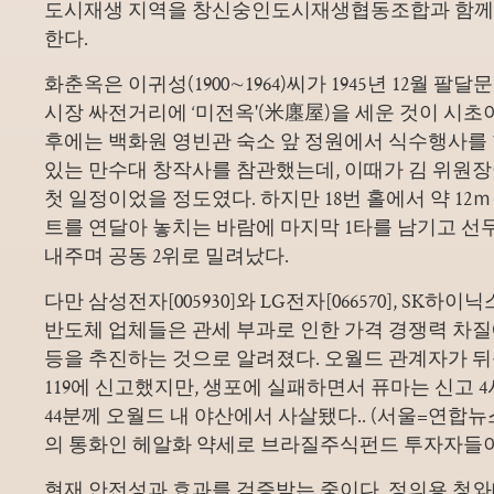
도시재생 지역을 창신숭인도시재생협동조합과 함께
한다.
화춘옥은 이귀성(1900∼1964)씨가 1945년 12월 팔
시장 싸전거리에 ‘미전옥'(米廛屋)을 세운 것이 시초이
후에는 백화원 영빈관 숙소 앞 정원에서 식수행사를
있는 만수대 창작사를 참관했는데, 이때가 김 위원장
첫 일정이었을 정도였다. 하지만 18번 홀에서 약 12ｍ 
트를 연달아 놓치는 바람에 마지막 1타를 남기고 
내주며 공동 2위로 밀려났다.
다만 삼성전자[005930]와 LG전자[066570], SK하이닉스
반도체 업체들은 관세 부과로 인한 가격 경쟁력 차질
등을 추진하는 것으로 알려졌다. 오월드 관계자가 
119에 신고했지만, 생포에 실패하면서 퓨마는 신고 4
44분께 오월드 내 야산에서 사살됐다.. (서울=연합뉴
의 통화인 헤알화 약세로 브라질주식펀드 투자자들이
현재 안전성과 효과를 검증받는 중이다. 정의용 청