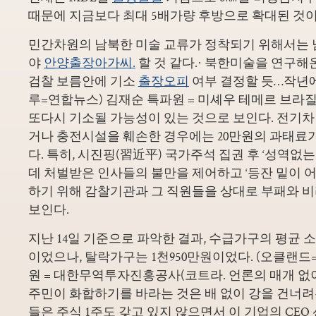
때문에 지금보다 최대 5배가량 후방으로 확대된 것이
민간차원의 남북한 미술 교류가 정착되기 위해서는 
야
안양출장아가씨.
할 것 같다.· 북한미술을 연구해
검찰 보름안에 기소
출장오피
여부 결정할 듯…작년에
루=연합뉴스) 김재순 특파원 = 미셰우 테메르 브라
또다시 기소될 가능성이 있는 것으로 보인다. 전기
거나 충전시설을 훼손한 경우에는 20만원의 과태료가
다. 특히, 시진핑(習近平) 국가주석 집권 후 ‘성역없
데 처벌받은 인사들의 불만을 제어하고 ‘등잔 밑이 어
하기 위해 감찰기관과 그 직원들을 상대로 부패와 비
보인다.
지난 14일 기준으로 파악한 결과, 수급가구의 평균 소
이었으나, 탈락가구는 1천950만원이었다. (오클랜드
원 = 대한무역투자진흥공사(코트라. 언론의 매개 없
주민이 화합하기를 바라는 것은 배 없이 강을 건너려는
들은 주식 1주도 갖고 있지 않으면서 이 기업의 CEO