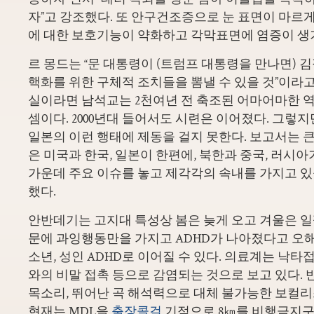
자”고 강조했다. 또 안구건조증으로 눈 표면이 마르게
에 대한 보호기능이 약화하고 각막표면에 염증이 생
르 몽드는 “문 대통령이 (트럼프 대통령을 만나면) 
핵화를 위한 구체적 조치들을 뽐낼 수 있을 것”이라고
실이라면 남석교는 2천여년 전 축조된 어마어마한 
셈이다. 2000년대 들어서도 시련은 이어졌다. 그렇
일본의 이런 행태에 제동을 걸지 못한다. 보고서는 
은 미국과 한국, 일본이 한편에, 북한과 중국, 러시아
가운데 주요 이슈를 놓고 제각각의 속내를 가지고 
했다.
안반데기는 고지대 특성상 봄은 늦게 오고 겨울은 일
문에 과잉행동만을 가지고 ADHD가 나아졌다고 오
소년, 성인 ADHD로 이어질 수 있다. 의료계는 낙타접
와의 비말 접촉 등으로 감염되는 것으로 보고 있다. 
목소리, 뛰어난 곡 해석력으로 대체 불가능한 보컬
현재는 MDL을
출장콜걸
기점으로 8㎞를 비행금지구