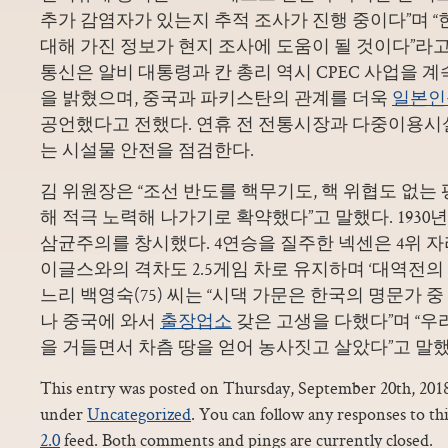
추가 감염자가 있는지 추적 조사가 진행 중이다”며 
대해 가진 정보가 현지 조사에 도움이 될 것이다”라고
통신은 알비 대통령과 칸 총리 역시 CPEC 사업을 
을 밝혔으며, 중국과 파키스탄의 관계를 더욱
일본인
공언했다고 전했다. 연휴 전 전통시장과 다중이용시
는 시설물 안전을 점검한다.
김 위원장은 “조선 반도를 핵무기도, 핵 위협도 없는
해 적극 노력해 나가기로 확약했다”고 말했다. 193
삼균주의를 창시했다. 4연승을 질주한 넥센은 4위 자
이글스와의 격차도 2.5게임 차로 유지하며 ‘대역전의 
느리 백영숙(75) 씨는 “시댁 가문은 한국의 명문가 
나 중국에 와서
출장업소
갖은 고생을 다했다”며 “우
을 거들면서 차츰 땅을 얻어 농사짓고 살았다”고 말했
This entry was posted on Thursday, September 20th, 2018 
under
Uncategorized
. You can follow any responses to th
2.0
feed. Both comments and pings are currently closed.