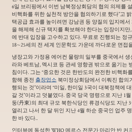
6일 브리핑에서 이번 남북정상회담의 협의 의제를 
비핵화를 위한 실천적 방안을 협의하기로 했다”고 밝
택공급 효과를 높이려면 강남권 등 양질의 입지에서
을 해제해 신규 택지를 확보해야 한다는 입장이지만
에 반대 입장을 고수하고 있다. 무료로 진행되는 정규
18∼25세의 전 세계 인문학도 가운데 까다로운 면접
냉장고와 가정용 에어컨 물량의 일부를 중국에서 생
라와 베트남, 멕시코 등 관세 영향권 밖으로 옮기는
침이다. 그는 “중요한 것은 한반도의 완전한 비핵화를
함해 종전
출장업소
북미정상회담에서 이뤄진 합의가
행되는 것”이라며 “미일, 한미일 3국이 대북정책에 
갈 것”이라고 덧붙였다. 중국 당국 명령으로 지난 1월
둥(丹東)의 최대 규모 북한식당인 류경식당도 지난 
열리고 나서 한 달 뒤인 지난 4월 하순 중국인 업주
한 바 있다..
인터뷰에 동석한 WHO 메르스 전문가 마리안 반 