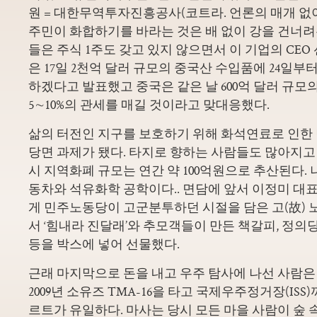
원 = 대한무역투자진흥공사(코트라. 언론의 매개 없
주민이 화합하기를 바라는 것은 배 없이 강을 건너려는
들은 주식 1주도 갖고 있지 않으면서 이 기업의 CEO
은 17일 2천억 달러 규모의 중국산 수입품에 24일부
하겠다고 발표했고 중국은 같은 날 600억 달러 규모
5∼10%의 관세를 매길 것이라고 맞대응했다.
삶의 터전인 지구를 보호하기 위해 화석연료로 인한
당면 과제가 됐다. 타지로 향하는 사람들도 많아지고 
시 지역화폐 규모는 연간 약 100억원으로 추산된다. 
동차와 석유화학 공학이다.. 면담에 앞서 이정미 
게 민주노동당이 고군분투하던 시절을 담은 고(故) 
서 ‘힘내라 진달래’와 추모객들이 만든 책갈피, 정의
등을 박스에 넣어 선물했다.
근래 마지막으로 돈을 내고 우주 탐사에 나선 사람
2009년 소유즈 TMA-16을 타고 국제우주정거장(IS
르트가 유일하다. 마사는 당시 모든 마을 사람이 숲