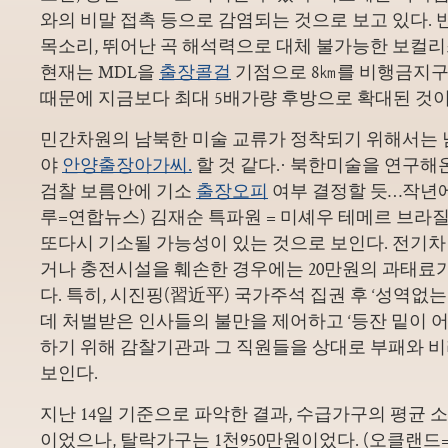
와의 비말 접촉 등으로 감염되는 것으로 보고 있다. 
목소리, 뛰어난 곡 해석력으로 대체 불가능한 보컬
현재는 MDL을
출장콜걸
기점으로 8㎞를 비행금지구
때문에 지금보다 최대 5배가량 후방으로 확대된 것이
민간차원의 남북한 미술 교류가 정착되기 위해서는 
야
안양출장아가씨.
할 것 같다.· 북한미술을 연구해
검찰 보름안에 기소
출장오피
여부 결정할 듯…작년에
루=연합뉴스) 김재순 특파원 = 미셰우 테메르 브라
또다시 기소될 가능성이 있는 것으로 보인다. 전기
거나 충전시설을 훼손한 경우에는 20만원의 과태료가
다. 특히, 시진핑(習近平) 국가주석 집권 후 ‘성역없
데 처벌받은 인사들의 불만을 제어하고 ‘등잔 밑이 어
하기 위해 감찰기관과 그 직원들을 상대로 부패와 비
보인다.
지난 14일 기준으로 파악한 결과, 수급가구의 평균 소
이었으나, 탈락가구는 1천950만원이었다. (오클랜드