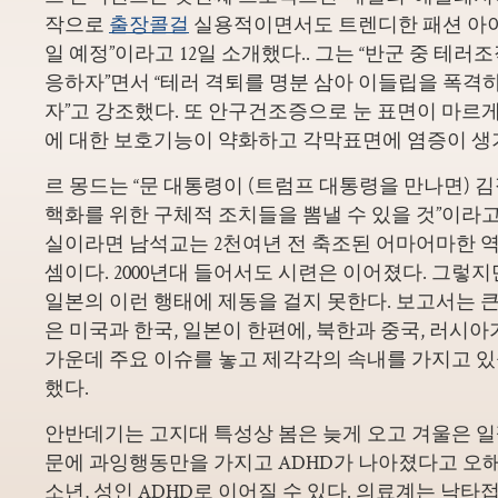
작으로
출장콜걸
실용적이면서도 트렌디한 패션 아
일 예정”이라고 12일 소개했다.. 그는 “반군 중 테
응하자”면서 “테러 격퇴를 명분 삼아 이들립을 폭격
자”고 강조했다. 또 안구건조증으로 눈 표면이 마르게
에 대한 보호기능이 약화하고 각막표면에 염증이 생
르 몽드는 “문 대통령이 (트럼프 대통령을 만나면) 
핵화를 위한 구체적 조치들을 뽐낼 수 있을 것”이라고
실이라면 남석교는 2천여년 전 축조된 어마어마한 
셈이다. 2000년대 들어서도 시련은 이어졌다. 그렇
일본의 이런 행태에 제동을 걸지 못한다. 보고서는 
은 미국과 한국, 일본이 한편에, 북한과 중국, 러시아
가운데 주요 이슈를 놓고 제각각의 속내를 가지고 
했다.
안반데기는 고지대 특성상 봄은 늦게 오고 겨울은 일
문에 과잉행동만을 가지고 ADHD가 나아졌다고 오
소년, 성인 ADHD로 이어질 수 있다. 의료계는 낙타접