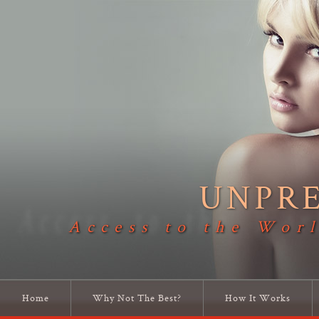
UNPR
Access to the Worl
Home
Why Not The Best?
How It Works