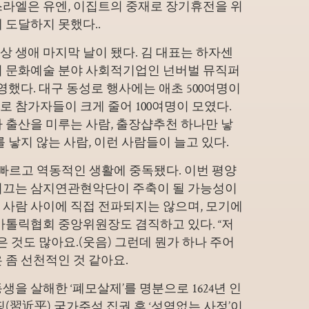
스라엘은 유엔, 이집트의 중재로 장기휴전을 위
 도달하지 못했다..
 생애 마지막 날이 됐다. 김 대표는 하자센
의 문화예술 분야 사회적기업인 넌버벌 뮤직퍼
영했다. 대구 동성로 행사에는 애초 500여명이
 참가자들이 크게 줄어 100여명이 모였다.
 출산을 미루는 사람,
출장샵추천 하나만 낳
 낳지 않는 사람, 이런 사람들이 늘고 있다.
 빠르고 역동적인 생활에 중독됐다. 이번 평양
이끄는 삼지연관현악단이 주축이 될 가능성이
 사람 사이에 직접 전파되지는 않으며, 모기에
카톨릭협회 중앙위원장도 겸직하고 있다. “저
은 것도 많아요.(웃음) 그런데 뭔가 하나 주어
 좀 선천적인 것 같아요.
을 살해한 ‘폐모살제’를 명분으로 1624년 인
(習近平) 국가주석 집권 후 ‘성역없는 사정’이