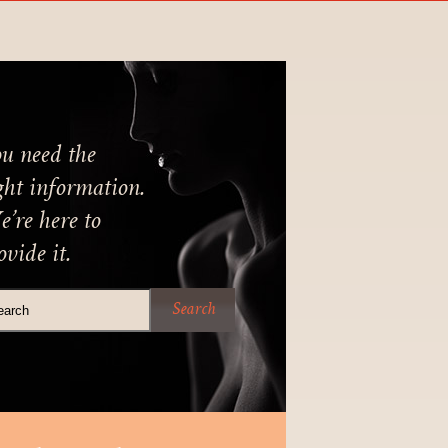
u need the
ght information.
’re here to
ovide it.