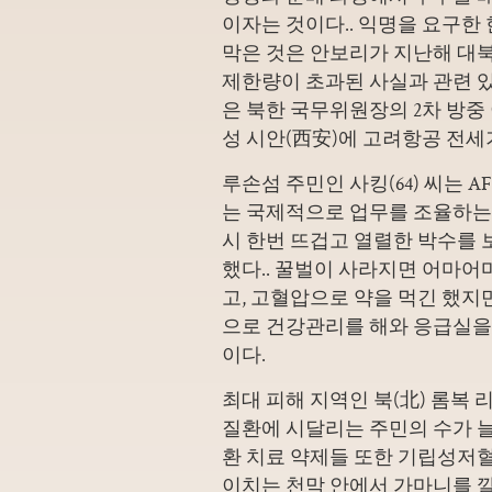
이자는 것이다.. 익명을 요구한
막은 것은 안보리가 지난해 대
제한량이 초과된 사실과 관련 있
은 북한 국무위원장의 2차 방중 
성 시안(西安)에 고려항공 전세
루손섬 주민인 사킹(64) 씨는 
는 국제적으로 업무를 조율하는 
시 한번 뜨겁고 열렬한 박수를
했다.. 꿀벌이 사라지면 어마어
고, 고혈압으로 약을 먹긴 했지
으로 건강관리를 해와 응급실을
이다.
최대 피해 지역인 북(北) 롬복
질환에 시달리는 주민의 수가 늘
환 치료 약제들 또한 기립성저혈
이치는 천막 안에서 가마니를 