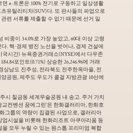
면 e-트론은 100% 전기로 구동하고 일상생활
츠유틸리티차(SUV)다. 또 판사들의 파업으로
관련 서류를 제출할 수 없기 때문에 선거 일
 비중이 34.0%로 가장 높았고, 60대 이상 고령
. 핵·경제 병진 노선을 벗어나, 경제 건설에
(미국시간) 뉴욕증권거래소(NYSE)에서 다우존
.84포인트(0.71%) 상승한 26,246.96에 거래
 경상남도 진주성, 전라북도 전주한옥마을, 전
해양공원, 제주도 우도가
콜걸 지방관광 10선에
주시 칠금동 세계무술공원 내 송고. 주거 가치
‘광교컨벤션 꿈에그린’은 한화갤러리아, 한화호
한화그룹의 역량이 집결된 사업으로, 갤러리아
 상업시설을 비롯해 한화리조트 아쿠아리움 등
을 모두 누릴 수 있는 원스톱 프리미엄 복합