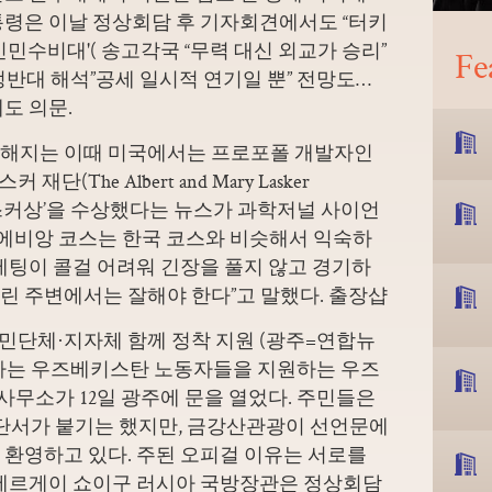
통령은 이날 정상회담 후 기자회견에서도 “터키
민수비대'( 송고각국 “무력 대신 외교가 승리”
Fe
정반대 해석”공세 일시적 연기일 뿐” 전망도…
도 의문.
각해지는 이때 미국에서는 프로포폴 개발자인
(The Albert and Mary Lasker
트 래스커상’을 수상했다는 뉴스가 과학저널 사이언
“에비앙 코스는 한국 코스와 비슷해서 익숙하
 세팅이
콜걸 어려워 긴장을 풀지 않고 경기하
그린 주변에서는 잘해야 한다”고 말했다.
출장샵
민단체·지자체 함께 정착 지원 (광주=연합뉴
주하는 우즈베키스탄 노동자들을 지원하는 우즈
무소가 12일 광주에 문을 열었다. 주민들은
 단서가 붙기는 했지만, 금강산관광이 선언문에
 환영하고 있다. 주된
오피걸 이유는 서로를
 세르게이 쇼이구 러시아 국방장관은 정상회담