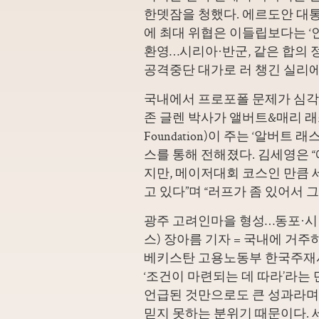
한뎃잠을 청했다. 에르도안 대
에 최대 위협은 이들립보다는 ‘인
환영…시리아·반군, 같은 합의 
공격중단 대가로 러 챙긴 실리에
국내에서 프로포폴 문제가 심
존 글렌 박사가 앨버트&매리 래스커 재단
Foundation)이 주는 ‘알버
스를 통해 전해졌다. 김세영은 
지만, 메이저대회 코스인 만큼
고 있다”며 “러프가 좀 있어서 
광주 고려인마을 형성…동포·시
스) 장아름 기자 = 국내에 거
베키스탄 고용노동부 한국주재사
‘조건이 마련되는 데 따라’라는
언급된 것만으로도 큰 성과라며
믿지 못하는 분위기 때문이다.