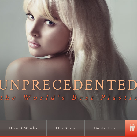
UNPRECEDENTE
 the World's Best Plasti
How It Works
Our Story
Contact Us