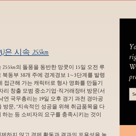
Yo
)은 시속 255㎞
ri
 255㎞의 돌풍을 동반한 망쿳이 15일 오전 루
We
 북동부 38개 주에 경계경보 1∼3단계를 발령
pr
게 접근해 가는 캐릭터로 형사 영화를 만들기
일자리 창출 모범 중소기업·직거래장터 방문(서
낙연 국무총리는 19일 오후 경기 과천 경마공
을 방문, “지속적인 성공을 위해 취급품목을 다
히 하는 등 소비자의 요구를 충족시키는 것이
배제하지 않고 경제 활동과 결과의 포용성을 높