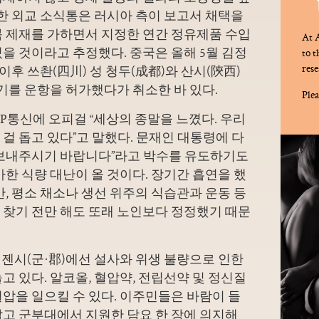
 한 외교 소식통은 러시아 측이 보고서 채택을
북 제재를 가하면서 지정한 연간 정유제품 수입
At A
을 것이라고 추정했다. 중국은 올해 5월 김정
to 
rese
이후 쓰촨(四川) 성 청두(成都)와 산시(陝西)
기를 운항을 허가했다가 취소한 바 있다.
Plea
AFP통신에
오피걸 “세상의 종말을 느꼈다. 우리
걸 돕고 있다”고 말했다. 문재인 대통령에 다
 보내주시기 바랍니다”라고 박수를 유도하기도
마한 식량 대난이 올 것이다. 장기간 흡연을 했
만, 평소 채소나 생선 위주의 식습관과 운동 등
 찾기 전만 해도 또래 노인보다 정정했기 때문
 리젠시(군·郡)에선 설사와 위생 불량으로 인한
고 있다. 알코올, 혈압약, 전립선약 및 정신질
압을 일으킬 수 있다. 이주민들은 바람이 들
깔고 군부대에서 지원한 담요 한 장에 의지해