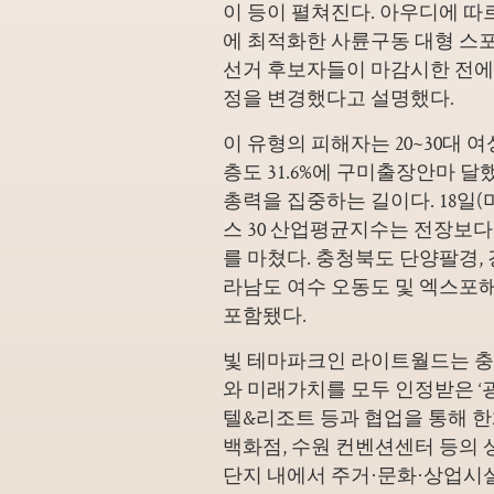
이 등이 펼쳐진다. 아우디에 따르
에 최적화한 사륜구동 대형 스포
선거 후보자들이 마감시한 전에 
정을 변경했다고 설명했다.
이 유형의 피해자는 20~30대 여성
층도 31.6%에
구미출장안마 달했다
총력을 집중하는 길이다. 18일
스 30 산업평균지수는 전장보다 184
를 마쳤다. 충청북도 단양팔경,
라남도 여수 오동도 및 엑스포
포함됐다.
빛 테마파크인 라이트월드는 충
와 미래가치를 모두 인정받은 
텔&리조트 등과 협업을 통해 
백화점, 수원 컨벤션센터 등의
단지 내에서 주거·문화·상업시설