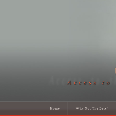
Access to
Home
Why Not The Best?