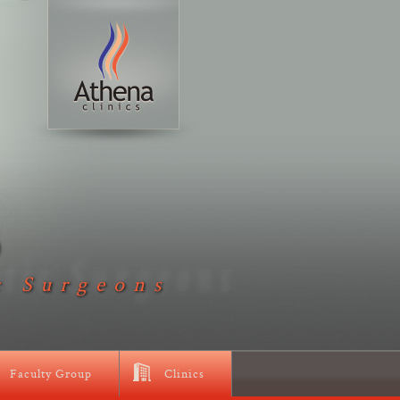
D
c Surgeons
Faculty Group
Clinics