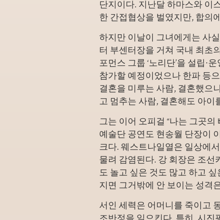
단지이다. 지난달 하마스와 이
한 간접협상을 벌였지만, 합의에
하지만 이날이 그녀에게는 사실상
터 부센터장을 거쳐 국내 최초
포먼스 그룹 ‘노리단’을 설립·운
참가할 예정이었으나 한파 등으로
결혼을 미루는 사람, 결혼했으나
고 멈추는 사람, 결혼해도 아이를
그는 이어
오피걸 “나는 그곳의
예술단 공연도 현송월 단장이 
크다. 웨스트나일열은 일상에서
물려 감염된다. 강 회장은 조선
도 놀고 싶은 것도 많고 하고 싶
지면 그거밖에 안 보이는 성격은
서인 세력은 어머니를 죽이고 동생
조반정을 일으킨다. 특히, 시진핑