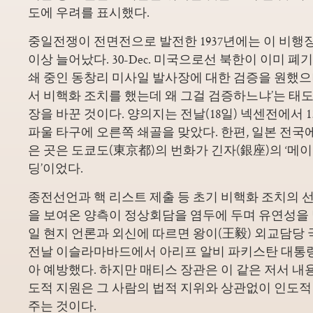
도에 우려를 표시했다.
중일전쟁이 전면전으로 발전한 1937년에는 이 비행장이
이상 늘어났다. 30-Dec. 미국으로선 북한이 이미 
쇄 중인 동창리 미사일 발사장에 대한 검증을 원했으나
서 비핵화 조치를 했는데 왜 그걸 검증하느냐’는 태
장을 바꾼 것이다. 양의지는 전날(18일) 넥센전에서 
파울 타구에 오른쪽 쇄골을 맞았다. 한편, 일본 전국
은 곳은 도쿄도(東京都)의 번화가 긴자(銀座)의 ‘메이
딩’이었다.
종전선언과 핵 리스트 제출 등 초기 비핵화 조치의 
을 보여온 양측이 정상회담을 염두에 두며 유연성을 발
일 현지 언론과 외신에 따르면 왕이(王毅) 외교담당
전날 이슬라마바드에서 아리프 알비 파키스탄 대통령
아 예방했다. 하지만 매티스 장관은 이 같은 저서 내
도적 지원은 그 사람의 법적 지위와 상관없이 인도
주는 것이다.