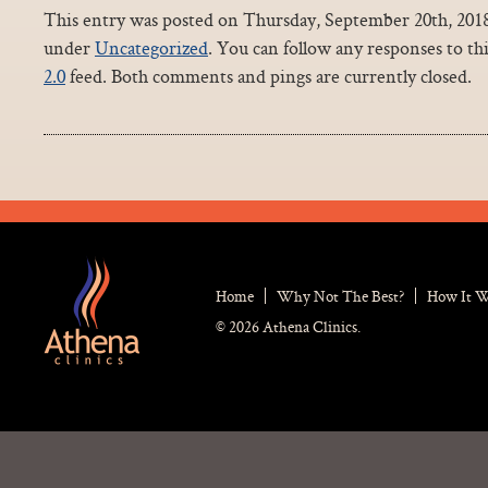
This entry was posted on Thursday, September 20th, 2018 
under
Uncategorized
. You can follow any responses to th
2.0
feed. Both comments and pings are currently closed.
Home
Why Not The Best?
How It 
© 2026 Athena Clinics.