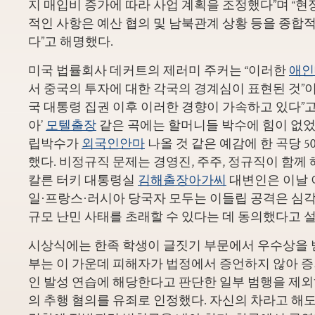
지 매입비 증가에 따라 사업 계획을 조정했다”며 “현
적인 사항은 예산 협의 및 남북관계 상황 등을 종합
다”고 해명했다.
미국 법률회사 데커트의 제러미 주커는 “이러한
애인
서 중국의 투자에 대한 각국의 경계심이 표현된 것”이
국 대통령 집권 이후 이러한 경향이 가속하고 있다”고 
아’
모텔출장
같은 곡에는 할머니들 박수에 힘이 없었
립박수가
외국인안마
나올 것 같은 예감에 한 곡당 5
했다. 비정규직 문제는 경영진, 주주, 정규직이 함께
칼른 터키 대통령실
김해출장아가씨
대변인은 이날 
일·프랑스·러시아 당국자 모두는 이들립 공격은 심각
규모 난민 사태를 초래할 수 있다는 데 동의했다고 
시상식에는 한족 학생이 글짓기 부문에서 우수상을 
부는 이 가운데 피해자가 법정에서 증언하지 않아 
인 발성 연습에 해당한다고 판단한 일부 범행을 제외하
의 추행 혐의를 유죄로 인정했다. 자신의 차라고 해