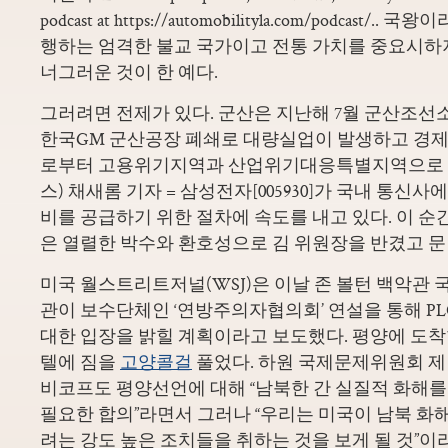
podcast at https://automobilityla.com/podcast
행하는 엄격한 불교 국가이고 전통 가치를 중요시하
너그러운 것이 한 예다.
그러려면 전제가 있다. 군산은 지난해 7월 군산조선소
한국GM 군산공장 폐쇄로 대량실업이 발생하고 경제가
로부터 고용위기지역과 산업위기대응특별지역으로 지
스) 채새롬 기자 = 삼성전자[005930]가 국내 통신사
비를 공급하기 위한 절차에 속도를 내고 있다. 이 순
은 열렬한 박수와 환호성으로 김 위원장을 반겼고 문 
미국 월스트리트저널(WSJ)은 이날 존 볼턴 백악관 
관이 보수단체인 ‘연방주의자협의회’ 연설을 통해 P
대한 입장을 밝힐 계획이라고 보도했다. 평양에 도
텔에 짐을
고양콜걸
풀었다. 하원 국제문제위원회 제
비코프도 평양선언에 대해 “남북한 간 실질적 화해
필요한 합의”라면서 그러나 “우리는 미국이 남북 화
려는 강도 높은 조치들을 취하는 것을 보게 될 것”이