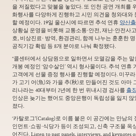
을 저질렀다고 맞불을 놓았다. 또 인천 공연 개최를 
화행사를 다양하게 진행하고 시민 의견을 청와대와
할 예정이다. 19일 울산시에 따르면 추석 연휴
양산출
상황실 운영을 비롯해 교통소통·안전, 재난·안전사고
호, 비상진료· 방역, 환경관리, 함께 나누는 훈훈한 
공직기강 확립 등 8개 분야로 나눠 확정됐다.
“콜센터에서 상담원으로 일하면서 모멸감을 주는 말을
개봉 예정인 ‘암수살인’ 역시 형사물이다. 추석 연휴
고객에게 선물 증정 행사를 진행할 예정이다. 미꾸라
가 고기 어(魚)와 가을 추(秋)로 만들어진 것도 아마
리나라는 40대부터 2년에 한 번 위내시경 검사를
출
인상은 늦기는 했어도 중앙은행이 독립성을 잃지 
졌다.
‘카탈로그'(Catalog)로 이름 붙은 이 공간에는 만남
인먼트·쇼핑·식당가 등이 조성되고, 신축 구조물 
어진다. Listen to past panels, interviews, and keynotes 