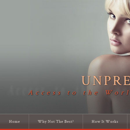
UNPR
Access to the Worl
Home
Why Not The Best?
How It Works