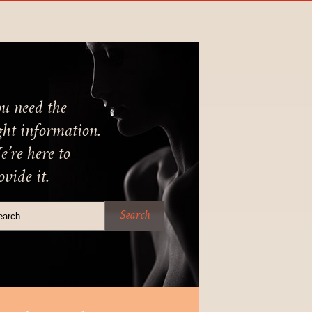
u need the
ght information.
’re here to
ovide it.