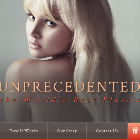
UNPRECEDENTE
 the World's Best Plasti
How It Works
Our Story
Contact Us