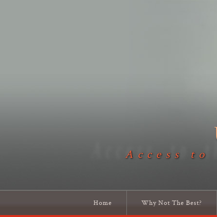
Access to
Home
Why Not The Best?