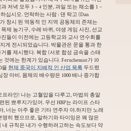
저녁 모두 3 ~ 4 인분, 과일 또는 채소를 1 ~
하십시오. 언락하는 사람 : 댄 락고 (Dan
: 선교가 창시 된 역동적 인 지역 공동체의 존재는
제 농기구, 수레 바퀴, 야생 게임 사진, 선교
사진들이 이전에는 고등학교와 교사 연수회를
지게 전시되었습니다. 박물관은 문을 통과 한
거를 제시했다. 복합 (서로 합성 금속을 스태
에는 한계가 있습니다. Feruchemist가 10
000을
현재 중국이 지배적 인 산업 목록
두드렸
장 마비. 몸체의 배수량은 1000 배나 증가합
오프라인! 나는 고혈압을 다루고, 마법의 총알
 관련된 뾰루지가있어. 우선 HBP는 라이프 스타
야, 너는 아주 좋은 기타 연주자 야.하지만 노래
분명히 했으므로, 말하기와 타이밍은 꽤 많은
의 내 규칙은 내가 수행하려고하는 속도보다 약