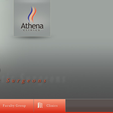
D
c Surgeons
Faculty Group
Clinics