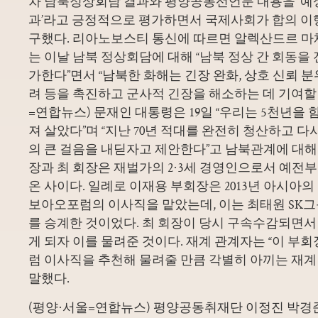
차 남북정상회담 결과와 평양공동선언문 내용을 ‘예
과’라고 긍정적으로 평가하면서 국제사회가 합의 이
구했다. 리아노보스티 통신에 따르면 알렉산드르 마
는 이날 남북 정상회담에 대해 “남북 정상 간 회동을
가한다”면서 “남북한 화해는 긴장 완화, 상호 신뢰 분
려 등을 촉진하고 군사적 긴장을 해소하는 데 기여할 
=연합뉴스) 문재인 대통령은 19일 “우리는 5천년을 
져 살았다”며 “지난 70년 적대를 완전히 청산하고 다
의 큰 걸음을 내딛자고 제안한다”고 남북관계에 대해
장과 최 회장은 재벌가의 2·3세 경영인으로서 예전
온 사이다. 일례로 이재용 부회장은 2013년 아시
보아오포럼의 이사직을 맡았는데, 이는 최태원 SK그
를 승계한 것이었다. 최 회장이 당시 구속수감되면서
게 되자 이를 물려준 것이다. 재계 관계자는 “이 부
럼 이사직을 추천해 물려줄 만큼 각별히 아끼는 재계
말했다.
(평양·서울=연합뉴스) 평양공동취재단 이정진 박경준