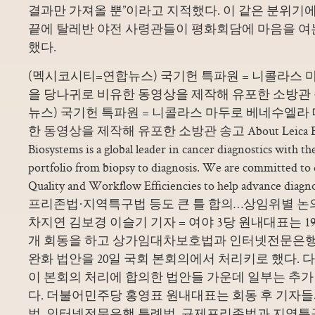
결과만 가져올 뿐”이라고 지적했다. 이 같은 분위기에 
끝에 탈레반 야전 사령관들이 평화회담에 마음을 여
했다.
(멕시코시티=연합뉴스) 국기헌 특파원 = 니콜라스
을 당나귀로 비유한 동영상을 제작해 유포한 소방관
뉴스) 국기헌 특파원 = 니콜라스 마두로 베네수엘라
한 동영상을 제작해 유포한 소방관 송고 About Leica Biosy
Biosystems is a global leader in cancer diagnostics with 
portfolio from biopsy to diagnosis. We are committed to 
Quality and Workflow Efficiencies to help advance di
프리존법·지역특구법 등도 큰 틀 합의…상임위별 논의
차지연 김보경 이슬기 기자 = 여야 3당 원내대표는 1
개 회동을 하고 상가임대차보호법과 인터넷전문은행
완화 법안을 20일 국회 본회의에서 처리키로 했다. 
이 본회의 처리에 합의한 법안들 가운데 일부는 추가
다. 더불어민주당 홍영표 원내대표는 회동 후 기자
법, 인터넷전문은행 특례법, 규제프리존법과 지역특