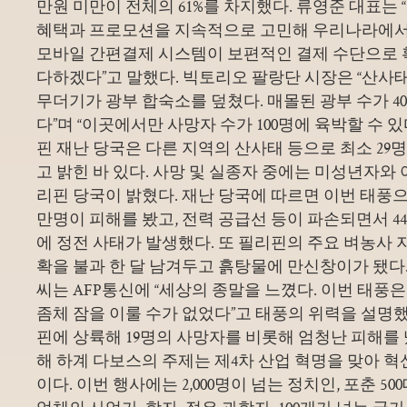
만원 미만이 전체의 61%를 차지했다. 류영준 대표는
혜택과 프로모션을 지속적으로 고민해 우리나라에서
모바일 간편결제 시스템이 보편적인 결제 수단으로 
다하겠다”고 말했다. 빅토리오 팔랑단 시장은 “산사
무더기가 광부 합숙소를 덮쳤다. 매몰된 광부 수가 40
다”며 “이곳에서만 사망자 수가 100명에 육박할 수 있
핀 재난 당국은 다른 지역의 산사태 등으로 최소 29
고 밝힌 바 있다. 사망 및 실종자 중에는 미성년자와
리핀 당국이 밝혔다. 재난 당국에 따르면 이번 태풍으
만명이 피해를 봤고, 전력 공급선 등이 파손되면서 44
에 정전 사태가 발생했다. 또 필리핀의 주요 벼농사 
확을 불과 한 달 남겨두고 흙탕물에 만신창이가 됐다. 
씨는 AFP통신에 “세상의 종말을 느꼈다. 이번 태풍
좀체 잠을 이룰 수가 없었다”고 태풍의 위력을 설명했다
핀에 상륙해 19명의 사망자를 비롯해 엄청난 피해를 
해 하계 다보스의 주제는 제4차 산업 혁명을 맞아 
이다. 이번 행사에는 2,000명이 넘는 정치인, 포춘 5