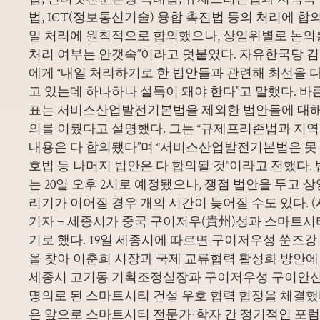
법, ICT(정보통신기술) 융합 촉진법 등의 처리에 합의
일 처리에 원칙적으로 합의했으나, 상임위별로 논의를
처리 여부는 안갯속”이라고 덧붙였다. 자유한국당 
에게 “내일 처리하기로 한 법안들과 관련해 최선을 
고 있는데 하나하나 설득이 돼야 한다”고 말했다. 
표는 서비스산업발전기본법을 제외한 법안들에 대해 여
의를 이뤘다고 설명했다. 그는 “규제프리존법과 지
내용은 다 합의됐다”며 “서비스산업발전기본법은 못
호법 등 나머지 법안은 다 합의될 것”이라고 전했다.
는 20일 오후 2시로 예정됐으나, 쟁점 법안을 두고 
리기가 이어질 경우 개의 시간이 늦어질 수도 있다. 
기자 = 세종시가 중국 구이저우(貴州)성과 스마트시
기로 했다. 19일 세종시에 따르면 구이저우성 쑨즈강
을 찾아 이춘희 시장과 국제 교류협력 활성화 방안에 
세종시 고기동 기획조정실장과 구이저우성 구이안
명의로 된 스마트시티 건설 우호 협력 협정을 체결
은 앞으로 스마트시티 전문가·학자 간 정기적인 포