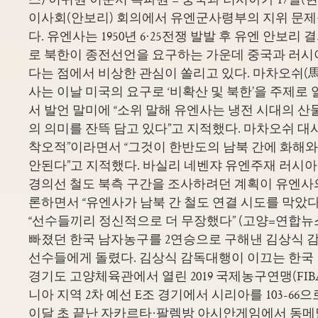
이사회(안보리) 회의에서 유엔군사령부의 지위 문제
다. 유엔사는 1950년 6·25전쟁 발발 후 유엔 안보리
로 북한이 종전선언을 요구하는 가운데 중국과 러시
다는 점에서 비상한 관심이 쏠리고 있다. 마차오쉬(
사는 이날 미국의 요구로 ‘비확산 및 북한’을 주제로
서 발언 말미에 “소위 말해 유엔사는 냉전 시대의 산
의 의미를 잔뜩 담고 있다”고 지적했다. 마차오쉬 대
착오적”이라면서 “그것이 한반도의 남북 간에 화해
안된다”고 지적했다. 바실리 네벤쟈 유엔주재 러시
경의선 철도 북측 구간을 조사하려던 계획이 유엔사
론하면서 “유엔사가 남북 간 철도 연결 시도를 막았다
“선수들끼리 정신적으로 더 무장했다” (고양=연합뉴스
빠졌던 한국 남자농구를 2연승으로 구해낸 김상식 
선수들에게 돌렸다. 김상식 감독대행이 이끄는 한국 
경기도 고양체육관에서 열린 2019 국제농구연맹(FIB
니아 지역 2차 예선 E조 경기에서 시리아를 103-66
이달 초 끝난 자카르타·팔렘방 아시안게임에서 동메