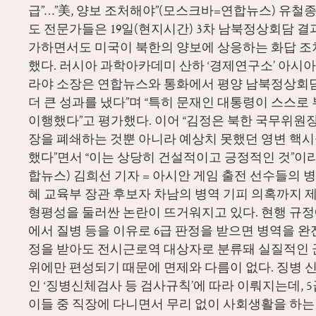
급”…”美, 양보 조처해야”(모스크바=연합뉴스) 유철종
도 전문가들은 19일(현지시간) 3차 남북정상회담 
가하면서도 미국이 북한의 양보에 상응하는 화답 조
했다. 러시아 과학아카데미 산하 ‘경제연구소’ 아시
라야 소장은 연합뉴스와 통화에서 평양 남북정상회담
더 큰 성과를 냈다”며 “특히 문재인 대통령이 스스로
이행했다”고 평가했다. 이어 “김정은 북한 국무위원
장을 폐쇄하는 것뿐 아니라 예상치 못했던 영변 핵
했다”면서 “이는 상당히 건설적이고 긍정적인 것”이라
합뉴스) 김희선 기자 = 아시안 게임 출전 선수들의 
혜 교육부 장관 후보자 차남의 병역 기피 의혹까지 
형평성을 둘러싼 논란이 뜨거워지고 있다. 현행 규
에서 질병 등을 이유로 6급 판정을 받으면 병역을 완
정을 받아도 전시근로역 대상자로 분류돼 실질적인 
위에만 편성되기 때문에 면제와 다름이 없다. 징병
인 ‘징병신체검사 등 검사규칙’에 따라 이뤄지는데, 
이들 중 직장에 다니면서 무리 없이 사회생활을 하는