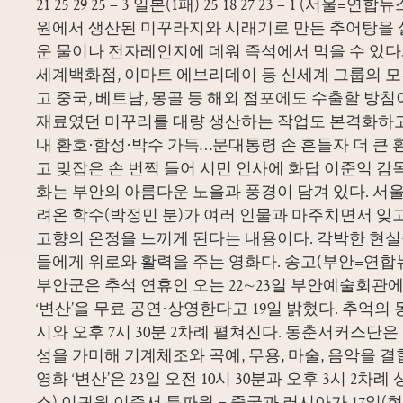
21 25 29 25 – 3 일본(1패) 25 18 27 23 – 1 (서
원에서 생산된 미꾸라지와 시래기로 만든 추어탕을 
운 물이나 전자레인지에 데워 즉석에서 먹을 수 있다.
세계백화점, 이마트 에브리데이 등 신세계 그룹의 
고 중국, 베트남, 몽골 등 해외 점포에도 수출할 방
재료였던 미꾸리를 대량 생산하는 작업도 본격화하고
내 환호·함성·박수 가득…문대통령 손 흔들자 더 큰 
고 맞잡은 손 번쩍 들어 시민 인사에 화답 이준익 감
화는 부안의 아름다운 노을과 풍경이 담겨 있다. 서울
려온 학수(박정민 분)가 여러 인물과 마주치면서 잊
고향의 온정을 느끼게 된다는 내용이다. 각박한 현실
들에게 위로와 활력을 주는 영화다. 송고(부안=연합뉴
부안군은 추석 연휴인 오는 22∼23일 부안예술회관
‘변산’을 무료 공연·상영한다고 19일 밝혔다. 추억의 
시와 오후 7시 30분 2차례 펼쳐진다. 동춘서커스단
성을 가미해 기계체조와 곡예, 무용, 마술, 음악을 
영화 ‘변산’은 23일 오전 10시 30분과 오후 3시 2차
스) 이귀원 이준서 특파원 = 중국과 러시아가 17일(