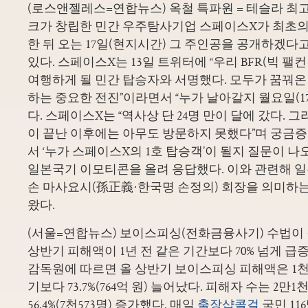
(로스앤젤레스=연합뉴스) 옥철 특파원 = 테슬라 최고
크가 창립한 민간 우주탐사기업 스페이스X가 최초의
한 뒤 오는 17일(현지시간) 그 주인공을 공개하겠다
있다. 스페이스X는 13일 트위터에 “우리 BFR(빅 팰
여행하게 될 민간 탑승자와 서명했다. 모두가 꿈꿔온
하는 중요한 전진”이라면서 “누가 날아갈지 월요일(1
다. 스페이스X는 “역사상 단 24명 만이 달에 갔다. 그
이 끝난 이후에는 아무도 방문하지 못했다”며 궁금
서 ‘누가 스페이스X의 1호 탑승객’이 될지 질문이 
일본국기 이모티콘을 올려 응답했다. 이와 관련해 일
손 마사요시(孫正義·한국명 손정의) 회장을 의미하는
왔다.
(서울=연합뉴스) 보이스피싱(전화금융사기) 수법이
상반기 피해액이 1년 전 같은 기간보다 70% 넘게 급증
감독원에 따르면 올 상반기 보이스피싱 피해액은 1천8
기보다 73.7%(764억 원) 늘어났다. 피해자 수는 2만
56.4%(7천573명) 증가했다. 매일
출장샵콜걸
국민 11