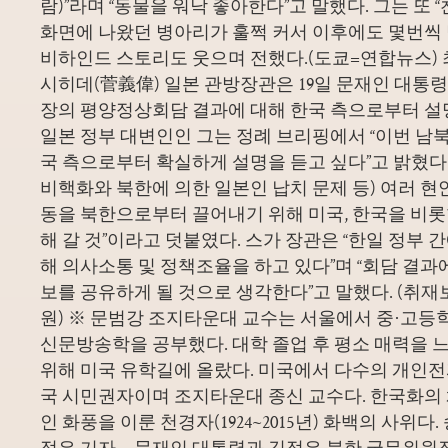
람)”라며 “동물을 워낙 좋아한다”고 말했다. 그는 또
화면에 나왔던 병아리가 훌쩍 커서 이후에도 몇번씩
비하인드 스토리도 웃으며 전했다.(도쿄=연합뉴스) 최
시히데(菅義偉) 일본 관방장관은 19일 문재인 대통
장의 평양정상회담 결과에 대해 한국 측으로부터 설
일본 정부 대변인인 그는 정례 브리핑에서 “이번 남북
국 측으로부터 확실하게 설명을 듣고 싶다”고 밝혔다.
비핵화와 북한에 의한 일본인 납치 문제 등) 여러 현
동을 북한으로부터 끌어내기 위해 미국, 한국을 비
해 갈 것”이라고 덧붙였다. 스가 장관은 “한일 정부 간
해 의사소통 및 정책조율을 하고 있다”며 “회담 결과
보를 공유하게 될 것으로 생각한다”고 말했다. (취재
원) ※ 문범강 조지타운대 교수는 서울에서 중·고
신문방송학을 공부했다. 대학 졸업 후 평소 매력을 
위해 미국 유학길에 올랐다. 미국에서 다수의 개인전
국 시민권자이며 조지타운대 종신 교수다. 한국화의
인 화풍을 이룬 천경자(1924~2015년) 화백의 사위다
정은 기자 = 문재인 대통령과 김정은 북한 국무위원장