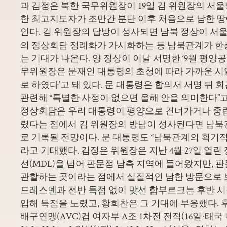
과 김정은 북한 국무위원장이 19일 김 위원장의 서
한 최고지도자가 조만간 분단 이후 처음으로 남한 땅
인다. 김 위원장의 답방이 성사되면 남북 정상이 서
의 정상회담 정례화가 가시화하는 등 남북관계가 
는 기대가 나온다. 양 정상이 이날 서명한 ‘9월 평양
무위원장은 문재인 대통령의 초청에 따라 가까운 시
로 하였다’고 돼 있다. 문 대통령은 합의서 서명 뒤 회
관련해 “특별한 사정이 없으면 올해 안을 의미한다”고
정상회담은 우리 대통령이 평양으로 건너가거나 중
렸다는 점에서 김 위원장의 방남이 성사된다면 남북
로 기록될 전망이다. 문 대통령도 “남북관계의 획기적
라고 기대했다. 김정은 위원장은 지난 4월 27일 열
선(MDL)을 넘어 판문점 남측 지역에 들어왔지만,
관할하는 곳이라는 점에서 실질적인 남한 방문으로 
드레스덴과 전반 득점 없이 맞선 함부르크는 후반 
입해 득점을 노렸고, 황희찬은 그 기대에 부응했다. 후
배구연맹(AVC)컵 여자부 A조 1차전 전적(16일·태국