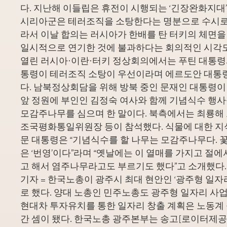
다. 지난해 이들립은 휴전이 시행되는 ‘긴장완화지대’
시리아군은 테러조직을 소탕한다는 명분으로 수시로
라서 이날 합의는 러시아가 한배를 탄 터키의 체면을
일시적으로 연기한 것에 불과하다는 회의적인 시각도
열린 러시아·이란·터키 정상회의에서는 푸틴 대통령
통령이 테러조직 소탕이 우선이라며 에르도안 대통
다. 남북정상회담을 위해 방북 중인 문재인 대통령이 
앞 정원에 부인인 김정숙 여사와 함께 기념식수 행
모감주나무를 심으며 한 말이다. 북측에서는 최룡해
조국평화통일위원장 등이 참석했다. 식물에 대한 지
문 대통령은 “기념식수를 할 나무는 모감주나무다. 꽃
은 ‘번영’이다”라며 “옛날에는 이 열매를 가지고 절
고 해서 염주나무라고도 부르기도 했다”고 소개했다.
기자 = 한국노총이 광주시 최대 현안인 ‘광주형 일자
로 했다. 양대 노총인 민주노총도 광주형 일자리 사
현대차 투자유치를 통한 일자리 창출 계획은 노동계
간 셈이 됐다. 한국노총 광주본부는 송고[로이터제공