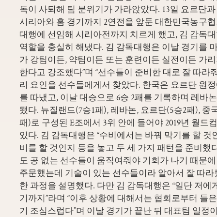
독이 사퇴해 팀 분위기가 가라앉았다. 13일 요르단과
시리아와 홈 경기까지 2연전을 앞둔 대한민국농구협
대행에 선임해 시리아전까지 치르게 했고, 김 감독대행
역할을 충실히 해냈다. 김 감독대행은 이날 경기를 마
가 강팀이든, 약팀이든 또는 훈련이든 실전이든 가리
한다고 강조했다”며 “선수들이 준비한 대로 잘 따라줘
리 요인을 선수들에게서 찾았다. 한국은 요르단 원정에서
를 따냈고, 이날 대승으로 6승 2패를 기록하며 레바논
됐다. 뉴질랜드(7승1패), 레바논, 요르단(5승2패), 중국
패)로 구성된 E조에서 3위 안에 들어야 2019년 월드
있다. 김 감독대행은 “수비에서는 바꿔 막기를 할 것
비를 할 것인지 등을 놓고 두 세 가지 패턴을 준비했
도 공 없는 선수들이 움직여줘야 기회가 나기 때문
주문했는데 기술이 있는 선수들이라 알아서 잘 따라
한 과정을 설명했다. 다만 김 감독대행은 “일단 저에
기까지”라며 “이후 상황에 대해서는 협회로부터 들은
기 조심스럽다”며 이날 경기가 끝난 뒤 대표팀 일정