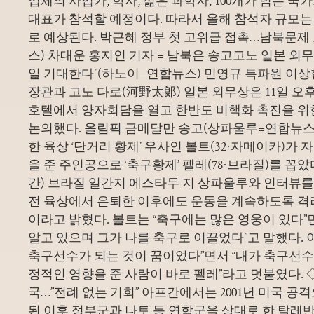
업체의 사업가, 학자, 젊은 과학자, 100개가 넘는 
대표가 참석할 예정이다. 따라서 올해 참석자 규모는 
로 예상된다. 박근혜 정부 첫 고위급 접촉…남북문제
스) 차대운 홍지인 기자 = 남북은 송고고노 일본 외
일 기대한다”(하노이=연합뉴스) 민영규 특파원 이상
장관과 고노 다로(河野太郞) 일본 외무상은 11일 오
호텔에서 양자회담을 열고 한반도 비핵화 촉진을 위한
논의했다. 올림픽 금메달만 송고(상파울루=연합뉴스)
한 육상 ‘단거리 황제’ 우사인 볼트(32·자메이카)가
을 준 주인공으로 ‘축구황제’ 펠레(78·브라질)를 꼽았
간) 브라질 일간지 에스타두 지 상파울루와 인터뷰를
전 육상에서 은퇴한 이후에도 운동을 계속하도록 격려
이라고 밝혔다. 볼트는 “축구에는 많은 영웅이 있다”
알고 있으며 그가 나를 축구로 이끌었다”고 말했다. 
축구선수가 되는 것이 꿈이었다”면서 “내가 축구선수
정적인 영향을 준 사람이 바로 펠레”라고 덧붙였다. ◇
국…”전례 없는 기회” 아프간에서는 2001년 미국 공
된 이후 정부군과 나토 등 연합군을 상대로 한 탈레