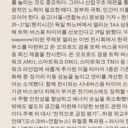
를 늘리는 것도 중요하다. 그러나 산업구조 재편을 
원적인 노력이 필요한 때다. 정부와 국회, 민간이 이
모아야 한다. 송고(서울=연합뉴스) 윤보람 기자 = 한국
20∼27일(현지시간) 독일 하노버에서 열리는 ‘IAA 상용
해 트럭·버스용 타이어를 선보인다고 19일 밝혔다. ‘미래를
tomorrow)이란 주제로 열리는 이번 전시회에서 한
부스를 마련하고 온·오프로드 겸용 트럭·버스용 타
등 최신 제품을 전시한다. 온·오프로드 겸용 트럭·
워크 AM11, 스마트워크 DM11, 스마트워크 TM11 
워크 라인업에 새롭게 추가된 이들 타이어 3종은 기
화해 중·장거리 이동 성능을 높이고 연비를 개선한
어는 소개했다. 함께 전시되는 시내버스용 타이어 스
기관 버스보다 차체가 무거운 전기버스에도 장착할 
서 주행 안전성을 향상하고 에너지 손실을 최소화했
밖에도 별도의 공간을 마련해 다양한 브랜드 관련 
이다.주북 러 대사 “전적으로 긍정 평가”…하원 외교
안돼”(모스크바=연합뉴스) 유철종 특파원 = 러시아 정