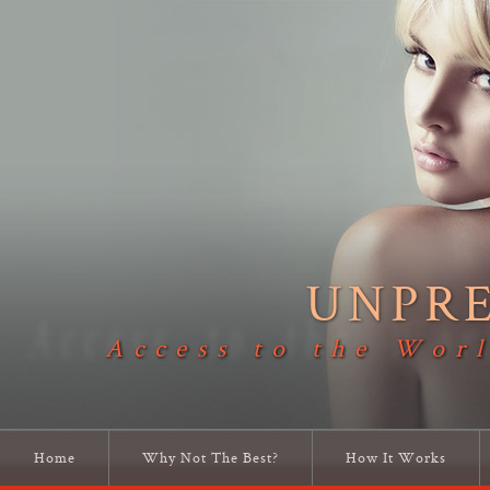
UNPR
Access to the Worl
Home
Why Not The Best?
How It Works