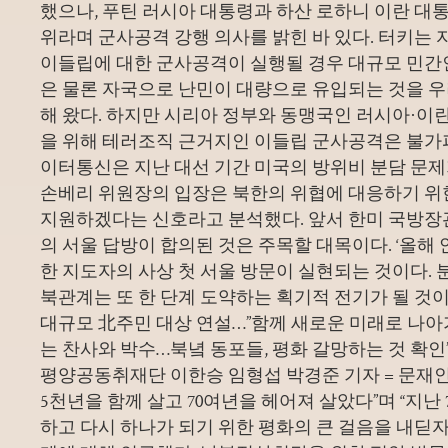
했으나, 푸틴 러시아 대통령과 하산 로하니 이란 
위라며 군사공격 강행 의사를 밝힌 바 있다. 터키는 
이들립에 대한 군사공격이 실행될 경우 대규모 민간
은 물론 자국으로 난민이 대량으로 유입되는 것을 
해 왔다. 하지만 시리아 정부와 동맹국인 러시아·이란
을 위해 테러조직 근거지인 이들립 군사공격은 불가
이터통신은 지난 대선 기간 미국의 방위비 분담 문제
손베리 위원장의 입장은 북한의 위협에 대응하기 위
지원하겠다는 신호라고 분석했다. 앞서 한미 국방장
의 서울 답방이 합의된 것은 주목할 대목이다. ‘올해 
한 지도자의 사상 첫 서울 방문이 실현되는 것이다. 분
북관계는 또 한 단계 도약하는 획기적 전기가 될 것이
대규모 北주민 대상 연설…”함께 새로운 미래로 나아
는 찬사와 박수…북녘 동포들, 평화 갈망하는 것 확인
평양공동취재단 이한승 임형섭 박경준 기자 = 문재인 
5천년을 함께 살고 70여년을 헤어져 살았다”며 “지난
하고 다시 하나가 되기 위한 평화의 큰 걸음을 내딛