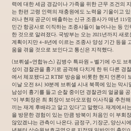
력에 대한 세금 경감이나 가족을 위한 근무 조건의 지
는 한편 고령 인력의 재충원에도 노력을 기울이고 있
러나 현재 공군이 배출하는 신규 조종사가 매년 115
민간 항공사로 이직하는 조종사들이 늘어나는 등 인
한 것으로 알려졌다. 국방부는 오는 2021년까지 새로
계획이지만 4~8년에 이르는 조종사 양성 기간 등을 
움을 겪을 것으로 보인다고 통신은 지적했다.
(브뤼셀=연합뉴스) 김병수 특파원 = 벨기에 수도 브뤼
성이 경찰관을 흉기로 공격해 다치게 한 뒤 다른 경찰
에서 체포됐다고 RTBF 방송을 비롯한 현지 언론이 
이날 오전 8시 30분께 브뤼셀 시내 북쪽에 있는 막
남성이 흉기를 들고 순찰 중이던 경찰관의 얼굴을 공
“이 부회장은 최 회장이 보아오포럼 이사직을 추천해
끼는 재계 후배라고 알고 있다”고 말했다. 재계에서는 
을 방문한 경험이 있는 만큼 방북이 처음인 이 부
않았겠냐는 관측이 나온다. 금정구, 기장군, 양산시에 
년부터 상수원보호구역으로 지정돼 일반인의 출입이 