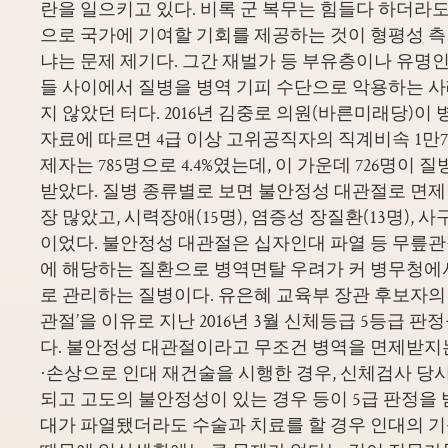
란을 일으키고 있다. 비록 군 복무는 힘들다 하더라도
으로 국가에 기여할 기회를 제공하는 것이 형평성 
냐는 문제 제기다. 그간 재벌가 등 부유층이나 유명
들 사이에서 질병을 병역 기피 수단으로 악용하는 
지 않았던 터다. 2016년 김중로 의원(바른미래당)
자료에 따르면 4급 이상 고위공직자의 직계비속 1만7
제자는 785명으로 4.4%였는데, 이 가운데 726명이
받았다. 질병 종류별로 보면 불안정성 대관절로 면제
장 많았고, 시력장애(15명), 염증성 장질환(13명), 
이었다. 불안정성 대관절은 십자인대 파열 등 무릎
에 해당하는 질환으로 병역면탈 우려가 커 병무청에서
로 관리하는 질병이다. 유은혜 교육부 장관 후보자의 
관절’을 이유로 지난 2016년 3월 신체등급 5등급 판
다. 불안정성 대관절이라고 무조건 병역을 면제받지
·손상으로 인대 재건술을 시행한 경우, 신체검사 당
되고 고도의 불안정성이 있는 경우 등이 5급 판정을 
대가 파열됐더라도 수술과 치료를 할 경우 인대의 기