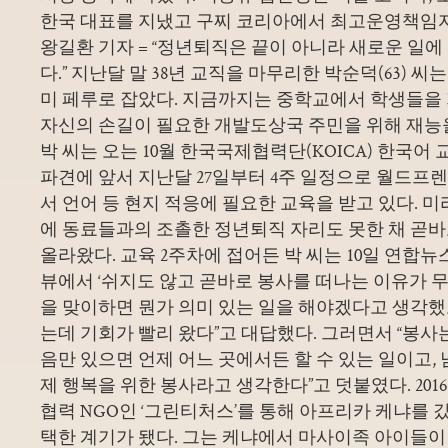
한국 대표를 지냈고 구찌 코리아에서 최고운영책임자(
왕길환 기자 = “정년퇴직은 끝이 아니라 새로운 일에
다.” 지난달 말 38년 교직을 마무리한 박순덕(63) 씨
미 페루로 잡았다. 지금까지는 중학교에서 학생들
자신의 손길이 필요한 개발도상국 주민을 위해 재능
박 씨는 오는 10월 한국국제협력단(KOICA) 한국어
파견에 앞서 지난달 27일부터 4주 일정으로 월드프
서 언어 등 현지 적응에 필요한 교육을 받고 있다. 
에 동료들과의 조촐한 정년퇴직 자리도 못한 채 곧
올라왔다. 교육 2주차에 접어든 박 씨는 10일 연합뉴
뷰에서 ‘쉬지도 않고 곧바로 봉사를 떠나는 이유가 무
을 맞이하면 뭔가 의미 있는 일을 해야겠다고 생각
는데 기회가 빨리 왔다”고 대답했다. 그러면서 “봉사
음만 있으면 언제 어느 곳에서든 할 수 있는 일이고,
제 행복을 위한 봉사라고 생각한다”고 덧붙였다. 20
협력 NGO인 ‘그린티처스’를 통해 아프리카 케냐를 
택한 계기가 됐다. 그는 케냐에서 마사이족 아이들이