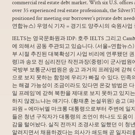
commercial real estate debt market. With six U.S. office
over 35 experienced real estate professionals, the Silver3
positioned for meeting our borrower’s private debt need
연합뉴스) 우영식 기자 = 경기도 양주시의 숙원사업
IELTS는 영국문화원과 IDP: 호주 IELTS 그리고 Cambridge
에 의해서 공동 주관되고 있습니다. (서울=연합뉴스) 
부 시절 추진된 대북확성기 사업 비리에 연루됐던 
령)과 송모 전 심리전단 작전과장(중령)이 군사법원
국방부 보통군사법원은 송고 과거의 프레임에 갇혀
으로 보지 못하는 함정에 우리가 빠질 수 있다. 민족
는 해결 가능성이 조금이라도 있다면 온갖 방법은 다 
일 프레임’에 갇혀 북한을 제대로 보지 못하고 있지는
하지 않겠느냐는 얘기다. (황재훈 논설위원) 송고 (
파원 = 에마뉘엘 마크롱 대통령으로부터 주변에 일
들은 청년 구직자가 대통령의 조언이 하나도 도움이
감을 털어놨다. 실직 전까지 조경사로 일했던 이 청
알려지면서 채용하겠다는 의사가 쇄도해 곧 일자리를 