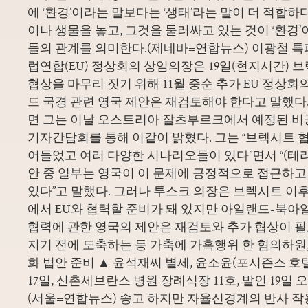
에 ‘환경’이라는 말보다는 ‘생태’라는 말이 더 적합하
이나 생물을 놓고, 그것을 둘러싸고 있는 것이 ‘환경’이다
들의 관계를 의미한다.(제네바=연합뉴스) 이광철 특파
럽연합(EU) 정상회의 상임의장은 19일(현지시간) 브
협상을 마무리 짓기 위해 11월 중순 추가 EU 정상
드 국경 관련 영국 제안은 재검토해야 한다고 말했다
면 그는 이날 오스트리아 잘츠부르크에서 예정된 비
기자간담회를 통해 이같이 밝혔다. 그는 “브렉시트 
어들었고 여러 다양한 시나리오들이 있다”면서 “(테리
안 중 일부는 영국이 이 문제에 긍정적으로 접근하고
있다”고 말했다. 그러나 투스크 의장은 브렉시트 이
에서 EU와 협력할 준비가 돼 있지만 아일랜드-북아
협력에 관한 영국의 제안은 재검토와 추가 협상이 
지기 전에 도축하는 등 가축에 가혹행위 한 혐의하원,
화 법안 준비 ▲ 윤석재씨 별세, 윤소윤(포시즌스 호
17일, 신촌세브란스 병원 장례식장 11호, 발인 19일 오전 9시
(서울=연합뉴스) 송고 하지만 자율신경계의 반사 