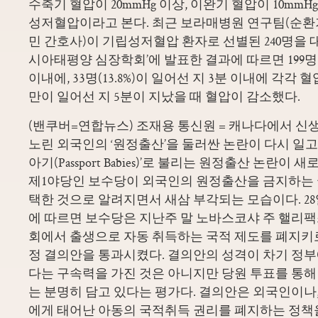
수축기 혈압이 20mmHg 이상, 이완기 혈압이 10mmH
성저혈압이라고 본다. 최근 보라매병원 연구팀(순환
민 간호사)이 기립성저혈압 환자로 선별된 240명을 대상
시아태평양 심장학회’에 발표한 결과에 따르면 199명(8
이내에, 33명(13.8%)이 일어선 지 3분 이내에 각각 
만이 일어선 지 5분이 지났을 때 혈압이 감소했다.
(밴쿠버=연합뉴스) 조재용 통신원 = 캐나다에서 신
노린 외국인의 ‘원정출산’을 둘러싼 논란이 다시 일고
아기(Passport Babies)’로 불리는 원정출산 논란이
제1야당인 보수당이 외국인의 원정출산을 금지하는 
택한 것으로 알려지면서 새삼 부각되는 모습이다. 28일
에 따르면 보수당은 지난주 말 노바스코샤 주 핼리
회에서 출생으로 자동 취득하는 국적 제도를 폐지키
정 결의안을 통과시켰다. 결의안의 성격이 차기 정
다는 구속력을 가진 것은 아니지만 당원 투표를 통해
는 분명히 담고 있다는 평가다. 결의안은 외국인이나
에게 태어난 아동의 국적취득 권리를 폐지하는 정책