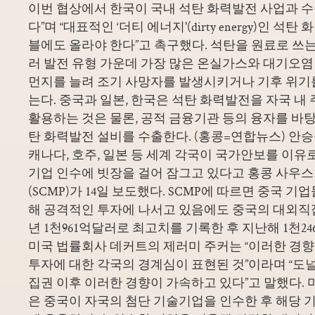
이번 협상에서 한국이 국내 석탄 화력발전 사업과 수
다”며 “대표적인 ‘더티 에너지'(dirty energy)인 
블에도 올라야 한다”고 촉구했다. 석탄을 원료로 쓰
러 발전 유형 가운데 가장 많은 온실가스와 대기오염
먼지를 늘려 조기 사망자를 발생시키거나 기후 위기
는다. 중국과 일본, 한국은 석탄 화력발전을 자국 내
활용하는 것은 물론, 공적 금융기관 등의 융자를 바
탄 화력발전 설비를 수출한다. (홍콩=연합뉴스) 안승섭
캐나다, 호주, 일본 등 세계 각국이 국가안보를 이유
기업 인수에 빗장을 걸어 잠그고 있다고 홍콩 사
(SCMP)가 14일 보도했다. SCMP에 따르면 중국 
해 공격적인 투자에 나서고 있음에도 중국의 대외직접투자
년 1천961억달러로 최고치를 기록한 후 지난해 1천
미국 법률회사 데커트의 제러미 주커는 “이러한 경
투자에 대한 각국의 경계심이 표현된 것”이라며 “도
집권 이후 이러한 경향이 가속하고 있다”고 말했다. 
은 중국이 자국의 첨단 기술기업을 인수한 후 해당 