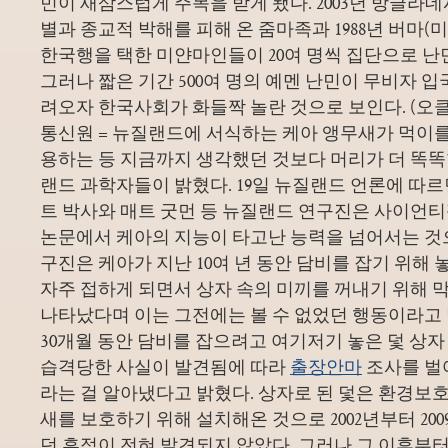
민이 새삼스럽게 주목을 받게 됐다. 2003년 방글
별과 종교적 박해를 피해 온 줌마족과 1988년 버마(
한국행을 택한 미얀마인들이 20여 명씩 집단으로 난민
그러나 짧은 기간 500여 명의 예멘 난민이 무비자 
려오자 한국사회가 화들짝 놀란 것으로 보인다. (오
통신원 = 뉴질랜드에 서식하는 케아 앵무새가 먹이를
용하는 등 지금까지 생각했던 것보다 머리가 더 똑
랜드 과학자들이 밝혔다. 19일 뉴질랜드 언론에 따
트 박사와 매트 굿먼 등 뉴질랜드 연구진은 사이언
논문에서 케아의 지능이 타고난 능력을 넘어서는 것
구진은 케아가 지난 10여 년 동안 담비를 잡기 위해
자주 접하게 되면서 상자 속의 미끼를 꺼내기 위해
나타났다며 이는 그전에는 볼 수 없었던 행동이라고 
30개월 동안 담비를 잡으려고 여기저기 놓은 덫 상자
습격당한 사실이 발견됨에 따라
출장안마
조사를 벌
라는 걸 알아냈다고 밝혔다. 상자로 된 덫은 환경
새를 보호하기 위해 설치해온 것으로 2002년부터 2
던 흔적이 전혀 발견되지 않았다. 그러나 그 이후부