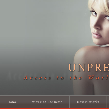
UNPR
Access to the Worl
Home
Why Not The Best?
How It Works