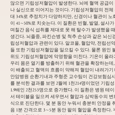
않으면 기립성저혈압이 발생한다. 뇌에 혈액 공급이
나 실신으로 이어지는 것이다. 기립성저혈압의 전체 
대 34%로 추정치가 다양하지만, 신경이나 혈관이 
이 41∼50%로 치솟는다. 이 질환은 빈혈, 발열, 설사
며칠간 음식 섭취를 제대로 못 해 탈수가 발생했을 
생긴다. 뇌졸중, 파킨슨병 및 척추 손상과 같은 뇌신
립성저혈압과 관련이 있다. 알코올, 혈압약, 전립선약
들 또한 기립성저혈압을 일으킬 수 있다. 물론 원인 
위도 기립성저혈압에 악영향을 미친다. 기온이 올
우리 몸은 열기를 방출하기 위해 혈관을 확장하는데,
이 배출되고 혈액의 흐름이 약해져 혈압이 내려가기 
안암병원 순환기내과 주형준 교수팀이 건강보험심사평
를 분석한 결과를 보면 2월에 1천214명이었던 기립
1.9배인 2천253명으로 증가했다. 이 질환은 병원 
서 테이블을 일으켜 세우면서 혈압과 심박동수의 변
식으로 진단한다. 몇 분 동안 누워서 충분히 안정을 
음 1분 간격으로 3∼5분 동안 팔의 혈압을 측정한다.