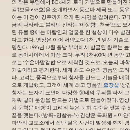
의 작은 무덤에서 BC 6세기 로마 기법으로 만들어진 
검'(보물 635호)을 소개하면서 동로마 제국 또는 
이는 이 검이 경주까지 오게 된 사연을 알려준다. 고
금의 나라라고 불리던 신라는 ‘이상향’, ‘천국’으로
된 유물 중에는 아랍인의 얼굴을 한 형상이 다수 발
다고 한다. 영상은 이어 서양보다 1천 년 앞선 기술
명한다. 1993년 12월 충남 부여에서 발굴된 향로는 높이 61
로 동아시아에서 가장 크다. 무려 1천400여 년 동안 
로는 ‘수은아말감법’으로 제작한 것으로, 오늘의 과
기술이라고 평가한다. 세계 최고 수준의 명품인 고려
다. 고려는 중국으로부터 청자를 만드는 기술을 배워 
으로 개발했고, 그것이 세계 최고 명품인
출장샵
‘상
청자는 도자기 표면에 다양한 형태의 무늬를 파서 
채워 넣어 문양을 만드는 기법으로 만들어졌다. 영상은
감 운학문 매병’이 고려의 높은 문화 수준을 엿볼 수
끝을 맺는다. (방콕=연합뉴스) 김상훈 특파원 = 미얀
파안의 교도소에서 집단 탈옥 사건이 발생해 현지 