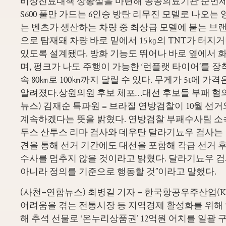
비상진료대책 상황실을 마련해 공공의료기관 순번제 
S600 풀만 가드는 6인승 방탄 리무진 모델로 나오는
는 벤츠가 생산하는 차량 중 최상급 모델에 붙는 브랜
으로 탑재돼 차량 바로 밑에서 15㎏의 TNT가 터지거
있도록 설계됐다. 방화 기능도 뛰어나 바로 옆에서
며, 펑크가 나도 주행이 가능한 ‘런플랫 타이어’를 
속 80㎞로 100㎞까지 달릴 수 있다. 무게가 5t에 가
알려졌다.상원의원 후보 체포…대선 후보들 부패 혐
뉴스) 김재순 특파원 = 브라질 연방검찰이 10월 선
계속하겠다는 뜻을 밝혔다. 연방검찰 부패수사팀 
두스 산투스 리마 검사와 데우탄 달라기뇨우 검사는 1
견을 통해 선거 기간에도 대선을 포함해 각급 선거 
수사를 멈추지 않을 것이라고 밝혔다. 달라기뇨우 
아니라 정의를 기준으로 행동할 것”이라고 말했다.
(사천=연합뉴스) 최병길 기자 = 한국항공우주산업(K
어려움을 겪는 전통시장 등 지역경제 활성화를 위해 앞
해 추석 선물로 ‘온누리상품권’ 12억원 어치를 일괄 