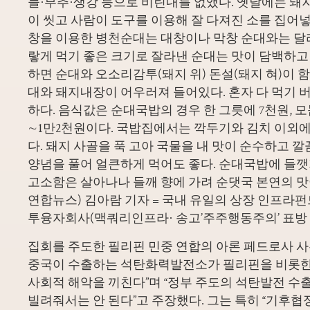
늘·부추·생강 등으로 비린내를 없앴다. 옛날에는 돼
이 씻고 사람이 도구를 이용해 잘 다져진 소를 집어넣
창을 이용한 병천순대는 대창이나 막창 순대와는 달
랗게 먹기 좋은 크기로 잘라낸 순대는 맛이 담백하고
하면 순대와 오소리감투(돼지 위) 돈설(돼지 혀)이 
대와 돼지내장이 어우러져 들어있다. 혼자 다 먹기 
하다. 음식값은 순대국밥의 경우 한 그릇에 7천원, 모
∼1만2천원이다. 국밥집에서는 깍두기와 김치 이외에
다. 돼지 사골을 푹 고아 국물을 내 맛이 순수하고 깔
양념을 풀어 얼큰하게 먹어도 좋다. 순대국밥에 들
고소함은 살아나나 들깨 향에 가려 순댓국 본연의 맛이
연합뉴스) 김아람 기자 = 국내 유일의 상장 인프
투융자회사(맥쿼리인프라· 송고’주주행동주의’ 표방
집회를 주도한 필리핀 민중 연합의 아론 페드로사 사
중국이 수출하는 석탄화력발전소가 필리핀을 비롯한 
사회적 해악을 끼친다”며 “정부 주도의 석탄발전 
빌려줘서는 안 된다”고 주장했다. 그는 특히 “기후협