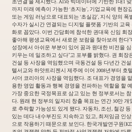
초연결’을 제시했다. AI와 빅데이터에 기반한 1대1
까지 미래 예측이 가능한 ‘초지능’, 기업교육에 현장
또는 게임 러닝으로 대표되는 ‘초실감’, 지식 양의 
수자가 실시간 연결되는 디지털 플랫폼 기반의 교육 확
화로 꼽았다. 이번 간담회에 참석한 권대욱 신임 회장
좋아해 평생교육에서 새로운 보람을 찾아보려 한다”며
성장에서 아쉬운 부분이 있어 꿈과 원대한 비전을 
키우는 데 일조하고 싶다”고 포부를 밝혔다. 권 회
건설 등 사장을 역임했으며 극동건설 등 다년간 건설
텔서교와 하얏트리젠시 제주에 이어 2008년부터 호
서더 코리아의 사장을 역임했다. 조 대표가 경영을 맡
용한 영업 활동과 행복 경영을 전파하는 역할을 할 
가장 중요한 국정목표로 삼고 있는 현 정부로서는 참
다. 원래 현 정부의 일자리 창출 목표는 연간 30만
로 추락할 가능성도 있게 됐다. 자동차, 조선, 철강 
있는 데다 내수부진도 지속하고 있고, 최저임금 인
으로 작용하기 때문으로 보인다. 한국개발연구원(KD
조업 경쟁력 약화 등 전반적 산업경쟁력 저하에 따른