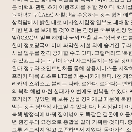
른 비핵화 관련 초기 이행조치를 취할 것이다. 핵시
원자력기구(IAEA) 사찰단을 수용하는 것은 쉽게 예
상회담에서 밝힌 대로 미사일시험장 일부도 폐쇄할 것
대한 변화를 보게 될 것”이라는 김정은 국무위원장
일(ICBM)의 일부 해체나 국외 반출 같은 ‘깜짝 카드’
한미 정보당국이 이미 파악한 시설 외에 숨겨진 우라
시설 일부를 전격 공개할 수도 있다. 그렇더라도 ‘북
수 있겠느냐’는 논란이 완전 사그라들지는 않을 것이다.
완다 정부와 조인트벤처를 통해 상용서비스를 시작해 
프리카 대륙 최초로 LTE를 개통시키게 됐다. 1천 개
리카의 스위스로 불리는 나라. 르완다. 르완다는 변하
의 북핵 해법 마련 실패가 이번에도 반복될 수 있다. 9
포기하지 않았던 핵 보유 꿈을 경제개발 때문에 북한
믿는 것은 낭만적 사고일 수 있다. 다만 ‘김정일’이 
북핵 방정식에 바꿔 집어넣어도 똑같은 결론에 이를까.
년 환경부의 요청으로 총괄을 맡아 기획한 것이다. 충
그루 건드리지 않고 보존하면서 지었다. 돌아가신 