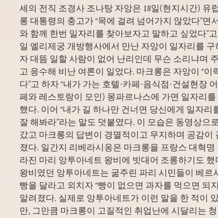
세의 전직 조경사 조나탕 자앙은 18일(현지시간) 유
롱 대통령의 충고가 “목에 걸려 넘어가지 않았다”면서
와 함께 한번 일자리를 찾아보자고 말하고 싶었다”고 
일 엘리제궁 개방행사에서 만난 자앙이 일자리를 
자 대뜸 일할 사람이 없어 난리인데 무슨 소리냐며
고 응수해 비난 여론이 일었다. 마크롱은 자앙이 “이
다”고 하자 “내가 가는 호텔·카페·음식점·건설현장 어
페와 레스토랑이 모인) 몽파르나스에 가면 일자리를 
했다. 이어 “내가 길 하나만 건너면 당신에게 일자리를
잘 해봐라”라는 말도 덧붙였다. 이 모습은 동영상
갔고 마크롱의 답변이 경멸적이고 무지하며 공감이
졌다. 일간지 리베라시옹은 마크롱을 프랑스 대혁명
라진 마리 앙투아네트 왕비에 빗대어 조롱하기도 했
왕비였던 앙투아네트는 굶주린 파리 시민들이 베르
빵을 달라고 외치자 “빵이 없으면 과자를 먹으면 되지
알려졌다. 실제로 앙투아네트가 이런 말을 한 적이
만, 그만큼 마크롱이 고질적인 취업난에 시달리는 