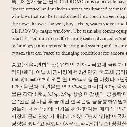
속…IS 존재 등은 난제 CETROVO aims to provide passenge
“smart service” and includes a series of advanced technical 
windows that can be transformed into touch-screen displ
the news, browse the web, buy tickets, watch videos and l
CETROVO’s “magic window”. The train also comes equip
touch-screen mirrors; self-cleaning seats; advanced vibra
technology; an integrated hearing-aid system; and an air 
system that can ‘react’ to changing conditions for a more 
송고(서울=연합뉴스) 유현민 기자 = 국고채 금리가 
하락)했다. 이날 채권시장에서 3년 만기 국고채 금
1.6bp(1bp=0.01%p) 오른 연 1.996%로 장을 마쳤다. 5
1.2bp 올랐다. 10년물도 연 2.374%로 마치며 3.7bp 올
물은 각각 3.9bp, 3.2bp, 2.9bp 상승 마감했다. 공동락
은 “전날 장 마감 후 공개된 한국은행 금융통화위원
원들이 금융안정에 신경을 써야 한다는 ‘매파적’ 의
시장에 금리인상 기대감이 커졌다”면서 “간밤 미국채
영향을 줬다”고 말했다. (자카르타=연합뉴스) 황철환