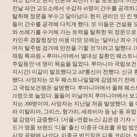
하고 있다고 현지 언론과 외신이 17일 보도했다. 미
전날 파안 교도소에서 수감자 41명이 간수를 공격하
탈취해 정문을 부수고 달아났다. 현지 관리인 인 킨 텟
들이 간수를 공격해 다치게 했다. 또 이들은 건설용 
와 쓰레기를 수거해 가는 트럭을 탈취한 뒤 정문으로
카인주 경찰청장인 아웅 미얏 모에는 “달아난 죄수 가
머지 탈주범 검거에 만전을 기할 것”이라고 말했다. 
채림 특파원 = 루마니아에서 열대성 질환인 웨스트나일
주일동안 네 명이 목숨을 잃었다. 루마니아 국립보건
지시간) 이같이 발표했다고 AP통신이 전했다. 신규 
됐다. 사망자는 모두 웨스트나일열에 감염되기 전에
고 국립보건원은 설명했다. 루마니아에서 올해 웨
21명으로 늘었다. 올들어 이날까지 루마니아에서 
자는 200명이며, 사망자는 지난달 처음 발생했다. 
라 이탈리아, 그리스, 헝가리, 세르비아 등 남·동 
열 감염이 급증했다. (서울=연합뉴스) 김은경 기자 
드가 명품 브랜드 ‘디올’ 출신 이종규 대표를 유럽 
시장 공략에 나섰다. 이종규 법인장은 디올 코리아