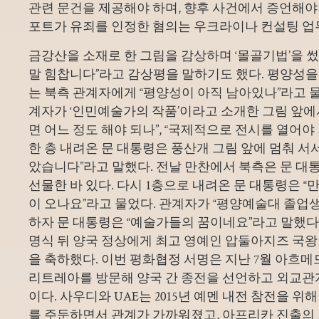
관련 문건을 제공해야 하며, 향후 사건에서 증언해야 
포트가 유죄를 인정한 혐의는 우크라이나 컨설팅 업
금강산을 소재로 한 그림을 감상하며 ‘몰골기법’을 썼
말 힘찹니다”라고 감상평을 말하기도 했다. 평양성을
는 북측 관계자에게 “평양성이 아직 남아있나”라고 물
계자가 ‘인민예술가의 작품’이라고 소개한 그림 앞에
면 어느 정도 해야 되나”, “국제적으로 전시를 열어야
한 층 내려온 문 대통령은 풍산개 그림 앞에 멈춰 서서
았습니다”라고 말했다. 전날 만찬에서 북측은 문 대
선물한 바 있다. 다시 1층으로 내려온 문 대통령은 
이 오나요”라고 물었다. 관계자가 “평양예술대 졸업생
하자 문 대통령은 “예술가들의 꿈이네요”라고 말했다.
명식 뒤 양국 정상에게 최고 영예인 압둘아지즈 국
을 축하했다. 이번 평화협정 서명은 지난 7월 아흐
리트레아를 방문해 양국 간 종전을 선언하고 외교관
이다. 사우디와 UAE는 2015년 예멘 내전 참전을 
를 주둔하면서 관계가 가까워졌고, 아프리카 진출의