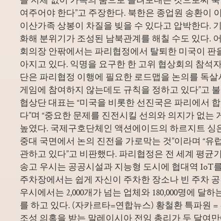
여주어야 한다”고 주장한다. 북한은 종업원 송환이 
이산가족 상봉이 차질을 빚을 수 있다고 압박한다. 
화해 분위기가 조성된 남북관계를 해칠 수도 있다. 어
회의장 안팎에서는 파리협정에서 탈퇴한 미국이 판을
아지고 있다. 익명을 요구한 한 고위 협상회의 참석자
단은 파리협정 이행에 필요한 로드맵을 논의를 독살시
게임에 참여하지 않는데도 규칙을 정하고 있다”고 불
협상단 대표는 “미국을 비롯한 선진국은 파리에서 합의
다”며 “중요한 문제를 진전시킬 선의와 의지가 없는
높였다. 국제구호단체인 액션에이드의 하르지트 싱은
중대 국면에서 논의 진전을 가로막는 것”이라며 “유럽
관하고 있다”고 비판했다. 파리협정은 전 세계 평균
송고 우시는 공공시설과 지능형 도시에 협대역 IoT를
주차장에서는 쉽게 자신이 주차한 장소나 빈 주차 공간
우시에서는 2,000개가 넘는 업체와 180,000명에 달하
를 하고 있다. (자카르타=연합뉴스) 황철환 특파원 
조성 의혹을 받는 말레이시아 전임 총리가 두 달여