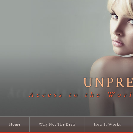
UNPR
Access to the Worl
Home
Why Not The Best?
How It Works