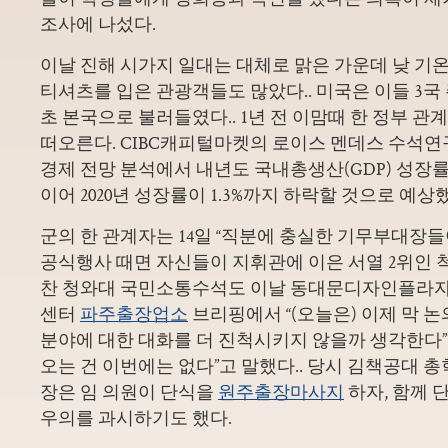
조사에 나섰다.
이날 진해 시가지 일대는 대체로 맑은 가운데 낮 기온
티셔츠를 입은 관광객들도 많았다.. 미국은 이들 3국
초 본국으로 불러들였다.. 1년 전 이맘때 한 정부 
떠오른다. CIBC캐피털마켓의 로이스 멘데스 수석연
경제 전망 분석에서 내년도 국내총생산(GDP) 성장률이
이어 2020년 성장률이 1.3%까지 하락할 것으로 예상
군의 한 관계자는 14일 “직분에 충실한 기무부대장
공식행사 때면 자신들이 지휘관에 이은 서열 2위인 척
찬 청와대 국민소통수석도 이날 동대문디자인플라자(
센터
파주출장업소
브리핑에서 “(오늘은) 이제 막 논
분야에 대한 대화를 더 진척시키지 않을까 생각한다”
오는 건 이번에는 없다”고 말했다.. 당시 김책공대 
장은 임 의원이 단식을
원주출장마사지
하자, 함께 
우의를 과시하기도 했다.