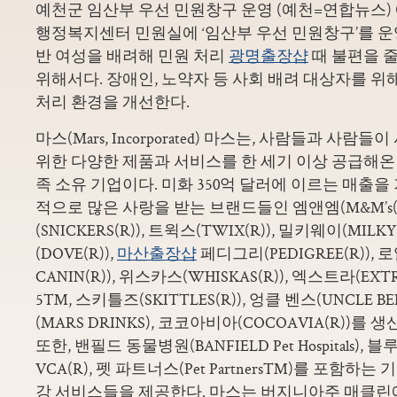
예천군 임산부 우선 민원창구 운영 (예천=연합뉴스)
행정복지센터 민원실에 ‘임산부 우선 민원창구’를 운
반 여성을 배려해 민원 처리
광명출장샵
때 불편을 
위해서다. 장애인, 노약자 등 사회 배려 대상자를 
처리 환경을 개선한다.
마스(Mars, Incorporated) 마스는, 사람들과 사
위한 다양한 제품과 서비스를 한 세기 이상 공급해온
족 소유 기업이다. 미화 350억 달러에 이르는 매출을
적으로 많은 사랑을 받는 브랜드들인 엠앤엠(M&M’s(R
(SNICKERS(R)), 트윅스(TWIX(R)), 밀키웨이(MILKY
(DOVE(R)),
마산출장샵
페디그리(PEDIGREE(R)), 
CANIN(R)), 위스카스(WHISKAS(R)), 엑스트라(EXTRA
5™, 스키틀즈(SKITTLES(R)), 엉클 벤스(UNCLE BE
(MARS DRINKS), 코코아비아(COCOAVIA(R))를
또한, 밴필드 동물병원(BANFIELD Pet Hospitals), 블루 펄(
VCA(R), 펫 파트너스(Pet Partners™)를 포함하
강 서비스들을 제공한다. 마스는 버지니아주 매클린에 