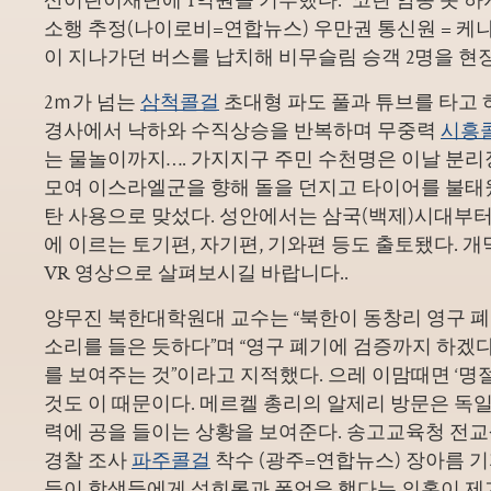
소행 추정(나이로비=연합뉴스) 우만권 통신원 = 
이 지나가던 버스를 납치해 비무슬림 승객 2명을 현
2ｍ가 넘는
삼척콜걸
초대형 파도 풀과 튜브를 타고 하
경사에서 낙하와 수직상승을 반복하며 무중력
시흥
는 물놀이까지…. 가지지구 주민 수천명은 이날 분리
모여 이스라엘군을 향해 돌을 던지고 타이어를 불
탄 사용으로 맞섰다. 성안에서는 삼국(백제)시대부
에 이르는 토기편, 자기편, 기와편 등도 출토됐다. 개
VR 영상으로 살펴보시길 바랍니다..
양무진 북한대학원대 교수는 “북한이 동창리 영구 
소리를 들은 듯하다”며 “영구 폐기에 검증까지 하겠
를 보여주는 것”이라고 지적했다. 으레 이맘때면 ‘명
것도 이 때문이다. 메르켈 총리의 알제리 방문은 독
력에 공을 들이는 상황을 보여준다. 송고교육청 전교
경찰 조사
파주콜걸
착수 (광주=연합뉴스) 장아름 기
들이 학생들에게 성희롱과 폭언을 했다는 의혹이 제