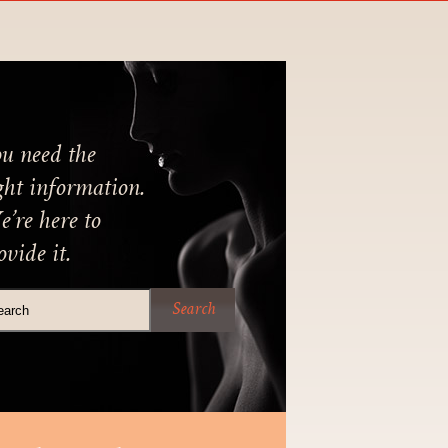
u need the
ght information.
’re here to
ovide it.