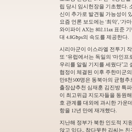
립 당시 임시헌장을 기초했다. 
신이 추가로 발견될 가능성이 
요즘 언론 보도에는 ‘최악’, ‘가마
와이파이 AX는 802.11ax 표
대 4.8Gbps의 속도를 제공한다.
시리아군이 이스라엘 전투기 작
또 “유럽에서는 독일의 ‘마인
우리를 알릴 기지를 세웠다”고 
협정이 체결된 이후 주한미군의
만8천500명은 동북아의 균형추
출장샵추천 심재훈 김진방 특파원
이 최고위급 지도자들을 동원해
호 관계를 대외에 과시한 가운데
항을 12년 만에 재개했다.
지난해 정부가 북한 인도적 지
않고 있다.. 참다못한 김씨는 