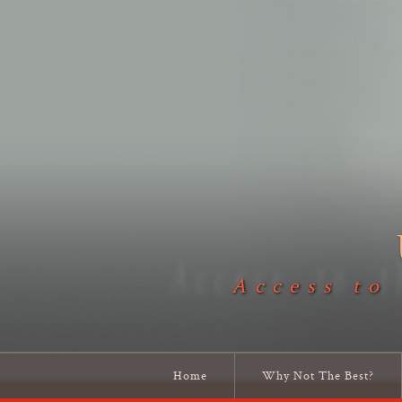
Access to
Home
Why Not The Best?