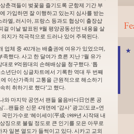
상춘객들이 벚꽃을 즐기도록 군항제 기간 부
에 가입하면 잘 이행하고 있는지 심사를 받는
스라엘, 러시아, 프랑스 등과도 협상이
출장샵
Fe
피걸 이날 발표된 9월 평양공동선언 내용을 살
 의지가 적극적으로 드러나 있어 주목된다.
개 업체 중 402개는 배출권에 여유가 있었으며,
부족했다. 사고 한 달여가 흐른 지난 7월 유가
상대로 9억원대의 손해배상을 청구했다. ‘톱
탄소년단이 싱글차트에서 기록한 역대 두 번째
기 전에 이산가족의 고통을 근원적으로 해소하기
속히 취하기로 했다”고 했다.
나와 마지막 공연서 팬들 울음바다日언론 공
심’…팬들은 신문 4개면에 “감사” 광고(도쿄=연
 국민가수로 ‘헤이세이(平成·1989년 시작돼 내
의 상징으로 불릴 정도로 큰 인기를 모은 아무로
하자 일본 열도가 들썩이고 있다. 시카고 교외