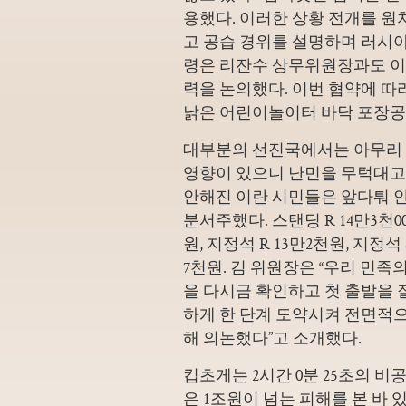
용했다. 이러한 상황 전개를 
고 공습 경위를 설명하며 러시아
령은 리잔수 상무위원장과도 이날
력을 논의했다. 이번 협약에 따
낡은 어린이놀이터 바닥 포장공
대부분의 선진국에서는 아무리 
영향이 있으니 난민을 무턱대고 
안해진 이란 시민들은 앞다퉈 
분서주했다. 스탠딩 R 14만3천000
원, 지정석 R 13만2천원, 지정석 
7천원. 김 위원장은 “우리 민
을 다시금 확인하고 첫 출발을 
하게 한 단계 도약시켜 전면적
해 의논했다”고 소개했다.
킵초게는 2시간 0분 25초의 
은 1조원이 넘는 피해를 본 바 