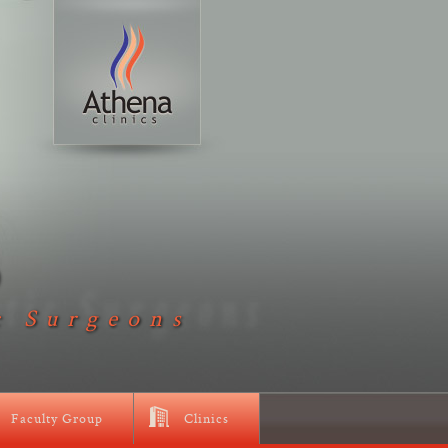
D
c Surgeons
Faculty Group
Clinics