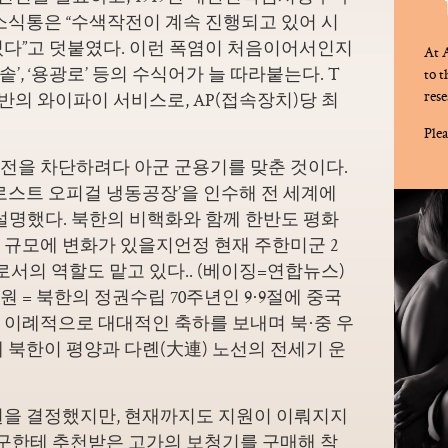
소식통은 “수색작전이 계속 진행되고 있어 시
있다”고 덧붙였다. 이런 폭염이 처음이어서인지
At A
솥’, ‘용광로’ 등의 수식어가 늘 따라붙는다. T
to 
rese
준 기반의 와이파이 서비스로, AP(접속장치)당 최
Plea
전을 차단하려다 아군 군용기를 맞춘 것이다.
프로스트
오피걸 냉동공장’을 인수해 전 세계에
설명했다. 북한의 비핵화와 함께 한반도 평화
 규모에 변화가 있을지언정 현재 주한미군 2
로서의 역할도 맡고 있다.. (베이징=연합뉴스)
 = 북한의 정권수립 70주년인 9·9절에 중국
 이례적으로 대대적인 축하를 보내며 북·중 우
 북한이 평양과 다롄(大連) 노선의 전세기 운
원을 결정했지만, 현재까지도 지원이 이뤄지지
친구한테 추천받은 고가의 보청기를 구매해 착