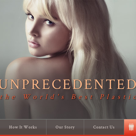
UNPRECEDENTE
 the World's Best Plasti
How It Works
Our Story
Contact Us