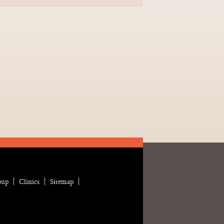
oup
Clinics
Sitemap