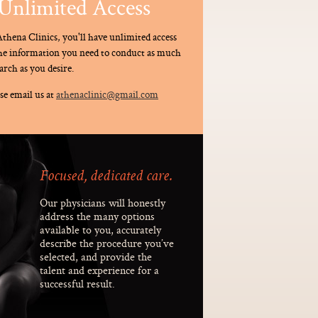
Unlimited Access
thena Clinics, you'll have unlimited access
the information you need to conduct as much
arch as you desire.
se email us at
athenaclinic@gmail.com
Focused, dedicated care.
Our physicians will honestly
address the many options
available to you, accurately
describe the procedure you’ve
selected, and provide the
talent and experience for a
successful result.