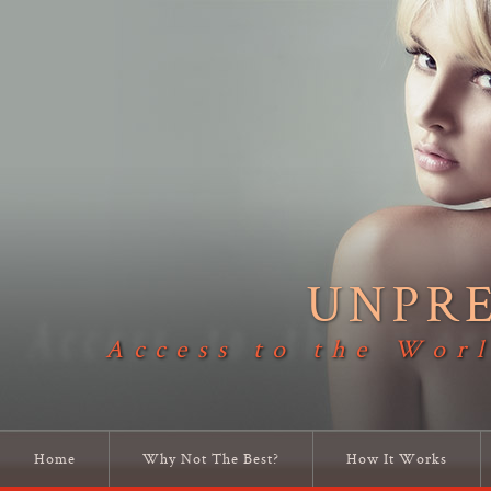
UNPR
Access to the Worl
Home
Why Not The Best?
How It Works